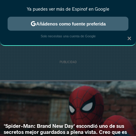
Ya puedes ver más de Espinof en Google
MENÚ
NUEVO
Añádenos como fuente preferida
CRÍTICA
ESTRENOS
REALITY
ANIME
RANKINGS CINE
RA
Solo necesitas una cuenta de Google
×
'Spider-Man: Brand New Day' escondió uno de sus
secretos mejor guardados a plena vista. Creo que es