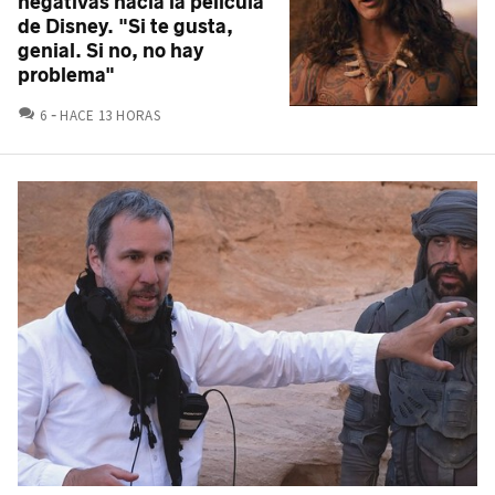
negativas hacia la película
de Disney. "Si te gusta,
genial. Si no, no hay
problema"
COMENTARIOS
6
HACE 13 HORAS