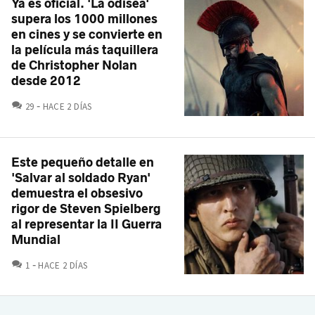
Ya es oficial. 'La odisea'
supera los 1000 millones
en cines y se convierte en
la película más taquillera
de Christopher Nolan
desde 2012
COMENTARIOS
29
HACE 2 DÍAS
Este pequeño detalle en
'Salvar al soldado Ryan'
demuestra el obsesivo
rigor de Steven Spielberg
al representar la II Guerra
Mundial
COMENTARIOS
1
HACE 2 DÍAS