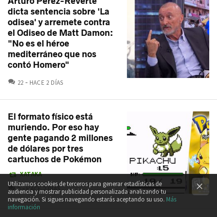
Arturo Pérez-Reverte
dicta sentencia sobre 'La
odisea' y arremete contra
el Odiseo de Matt Damon:
"No es el héroe
mediterráneo que nos
contó Homero"
COMENTARIOS
22
HACE 2 DÍAS
El formato físico está
muriendo. Por eso hay
gente pagando 2 millones
de dólares por tres
cartuchos de Pokémon
XATAKA
Utilizamos cookies de terceros para generar estadísticas de
COMENTARIOS
0
HACE 2 DÍAS
audiencia y mostrar publicidad personalizada analizando tu
navegación. Si sigues navegando estarás aceptando su uso.
Más
información