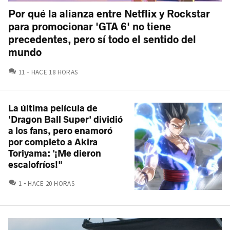
Por qué la alianza entre Netflix y Rockstar
para promocionar 'GTA 6' no tiene
precedentes, pero sí todo el sentido del
mundo
COMENTARIOS
11
HACE 18 HORAS
La última película de
'Dragon Ball Super' dividió
a los fans, pero enamoró
por completo a Akira
Toriyama: '¡Me dieron
escalofríos!"
COMENTARIOS
1
HACE 20 HORAS