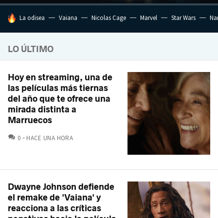
HOY SE HABLA DE
La odisea
Vaiana
Nicolas Cage
Marvel
Star Wars
Na
LO ÚLTIMO
Hoy en streaming, una de
las películas más tiernas
del año que te ofrece una
mirada distinta a
Marruecos
COMENTARIOS
0
HACE UNA HORA
Dwayne Johnson defiende
el remake de 'Vaiana' y
reacciona a las críticas