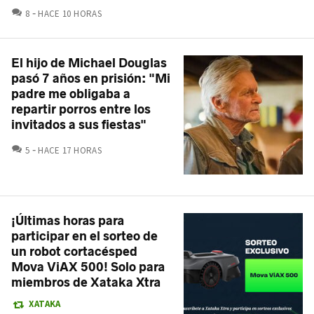
COMENTARIOS
8
HACE 10 HORAS
El hijo de Michael Douglas
pasó 7 años en prisión: "Mi
padre me obligaba a
repartir porros entre los
invitados a sus fiestas"
COMENTARIOS
5
HACE 17 HORAS
¡Últimas horas para
participar en el sorteo de
un robot cortacésped
Mova ViAX 500! Solo para
miembros de Xataka Xtra
XATAKA