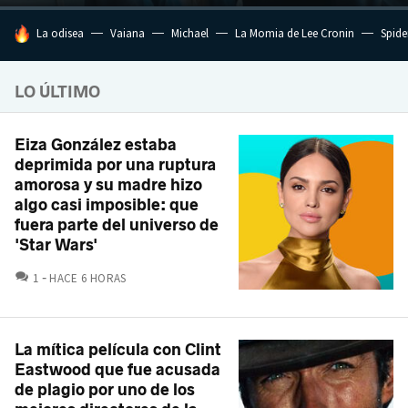
HOY SE HABLA DE
La odisea
Vaiana
Michael
La Momia de Lee Cronin
Spide
LO ÚLTIMO
Eiza González estaba
deprimida por una ruptura
amorosa y su madre hizo
algo casi imposible: que
fuera parte del universo de
'Star Wars'
COMENTARIOS
1
HACE 6 HORAS
La mítica película con Clint
Eastwood que fue acusada
de plagio por uno de los