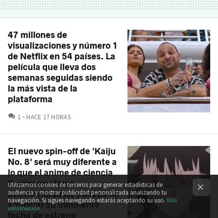
47 millones de
visualizaciones y número 1
de Netflix en 54 países. La
película que lleva dos
semanas seguidas siendo
la más vista de la
plataforma
COMENTARIOS
1
HACE 17 HORAS
El nuevo spin-off de 'Kaiju
No. 8' será muy diferente a
lo que el anime de ciencia
ficción nos tiene
Utilizamos cookies de terceros para generar estadísticas de
audiencia y mostrar publicidad personalizada analizando tu
acostumbrados, y acaba de
navegación. Si sigues navegando estarás aceptando su uso.
Más
anunciar su inminente
información
fecha de estreno