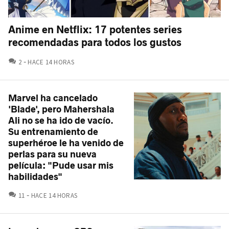
Anime en Netflix: 17 potentes series
recomendadas para todos los gustos
COMENTARIOS
2
HACE 14 HORAS
Marvel ha cancelado
'Blade', pero Mahershala
Ali no se ha ido de vacío.
Su entrenamiento de
superhéroe le ha venido de
perlas para su nueva
película: "Pude usar mis
habilidades"
COMENTARIOS
11
HACE 14 HORAS