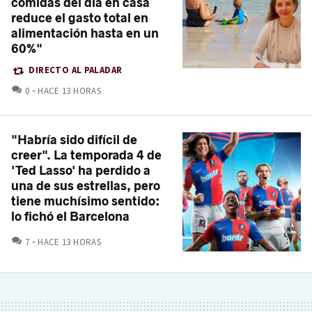
comidas del día en casa
reduce el gasto total en
alimentación hasta en un
60%"
DIRECTO AL PALADAR
COMENTARIOS
0
HACE 13 HORAS
"Habría sido difícil de
creer". La temporada 4 de
'Ted Lasso' ha perdido a
una de sus estrellas, pero
tiene muchísimo sentido:
lo fichó el Barcelona
COMENTARIOS
7
HACE 13 HORAS