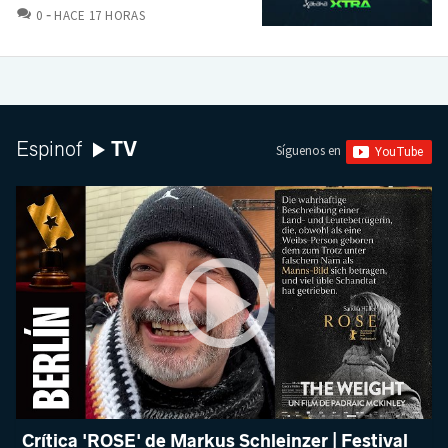
COMENTARIOS
0
HACE 17 HORAS
TV
Espinof
Síguenos en
Crítica 'ROSE' de Markus Schleinzer | Festival