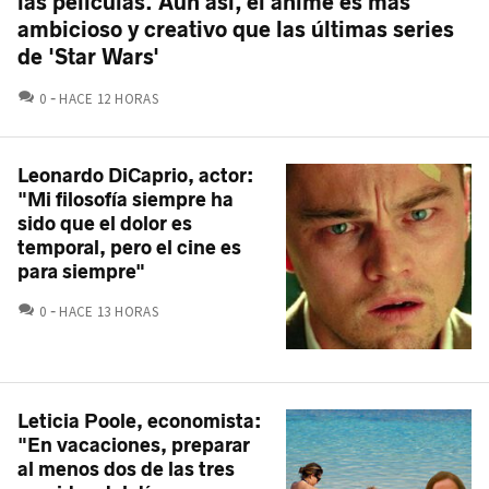
las películas. Aún así, el anime es más
ambicioso y creativo que las últimas series
de 'Star Wars'
COMENTARIOS
0
HACE 12 HORAS
Leonardo DiCaprio, actor:
"Mi filosofía siempre ha
sido que el dolor es
temporal, pero el cine es
para siempre"
COMENTARIOS
0
HACE 13 HORAS
Leticia Poole, economista:
"En vacaciones, preparar
al menos dos de las tres