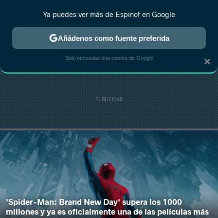
Ya puedes ver más de Espinof en Google
MENÚ
NUEVO
Añádenos como fuente preferida
CRÍTICA
ESTRENOS
REALITY
ANIME
RANKINGS CINE
RA
Solo necesitas una cuenta de Google
×
'Spider-Man: Brand New Day' supera los 1000
millones y ya es oficialmente una de las películas más