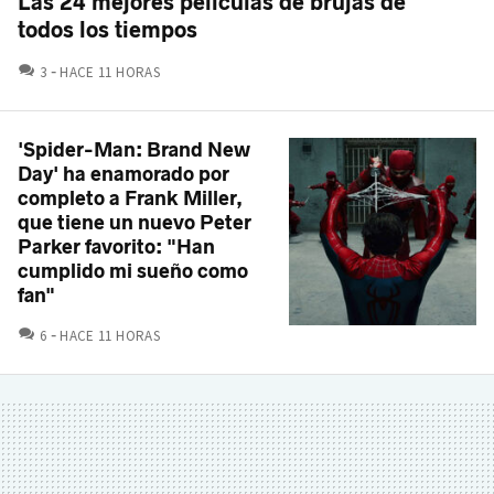
Las 24 mejores películas de brujas de
todos los tiempos
COMENTARIOS
3
HACE 11 HORAS
'Spider-Man: Brand New
Day' ha enamorado por
completo a Frank Miller,
que tiene un nuevo Peter
Parker favorito: "Han
cumplido mi sueño como
fan"
COMENTARIOS
6
HACE 11 HORAS