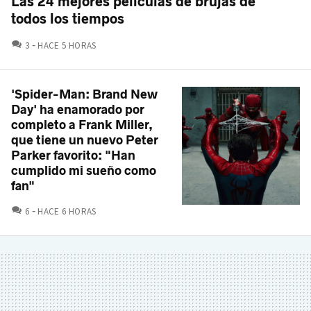
Las 24 mejores películas de brujas de
todos los tiempos
COMENTARIOS
3
HACE 5 HORAS
'Spider-Man: Brand New
Day' ha enamorado por
completo a Frank Miller,
que tiene un nuevo Peter
Parker favorito: "Han
cumplido mi sueño como
fan"
COMENTARIOS
6
HACE 6 HORAS