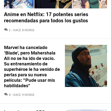
Anime en Netflix: 17 potentes series
recomendadas para todos los gustos
COMENTARIOS
1
HACE 8 HORAS
Marvel ha cancelado
'Blade', pero Mahershala
Ali no se ha ido de vacío.
Su entrenamiento de
superhéroe le ha venido de
perlas para su nueva
película: "Pude usar mis
habilidades"
COMENTARIOS
8
HACE 9 HORAS