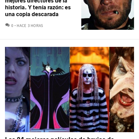
mejores directores de la
historia. Y tenía razón: es
una copia descarada
COMENTARIOS
0
HACE 3 HORAS