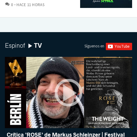
COMENTARIOS
0
HACE 11 HORAS
TV
Espinof
Síguenos en
Crítica 'ROSE' de Markus Schleinzer | Festival