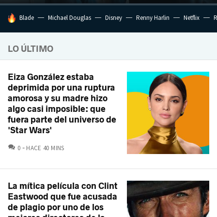
HOY SE HABLA DE
Blade
Michael Douglas
Disney
Renny Harlin
Netflix
R
LO ÚLTIMO
Eiza González estaba
deprimida por una ruptura
amorosa y su madre hizo
algo casi imposible: que
fuera parte del universo de
'Star Wars'
COMENTARIOS
0
HACE 40 MINS
La mítica película con Clint
Eastwood que fue acusada
de plagio por uno de los