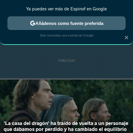
Ya puedes ver más de Espinof en Google
MENÚ
NUEVO
Añádenos como fuente preferida
CRÍTICA
ESTRENOS
REALITY
ANIME
RANKINGS CINE
RA
Solo necesitas una cuenta de Google
×
'La casa del dragón' ha traído de vuelta a un personaje
que dábamos por perdido y ha cambiado el equilibrio