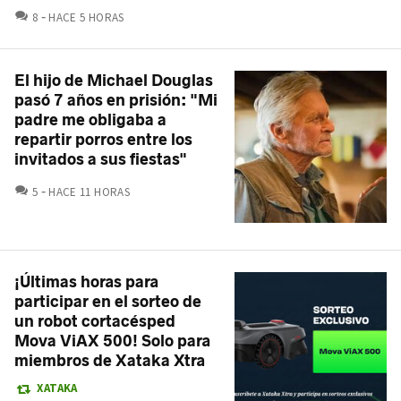
COMENTARIOS
8
HACE 5 HORAS
El hijo de Michael Douglas
pasó 7 años en prisión: "Mi
padre me obligaba a
repartir porros entre los
invitados a sus fiestas"
COMENTARIOS
5
HACE 11 HORAS
¡Últimas horas para
participar en el sorteo de
un robot cortacésped
Mova ViAX 500! Solo para
miembros de Xataka Xtra
XATAKA