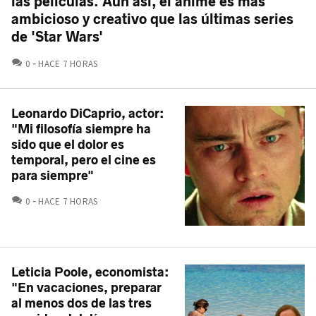
las películas. Aún así, el anime es más
ambicioso y creativo que las últimas series
de 'Star Wars'
COMENTARIOS
0
HACE 7 HORAS
Leonardo DiCaprio, actor:
"Mi filosofía siempre ha
sido que el dolor es
temporal, pero el cine es
para siempre"
COMENTARIOS
0
HACE 7 HORAS
Leticia Poole, economista:
"En vacaciones, preparar
al menos dos de las tres