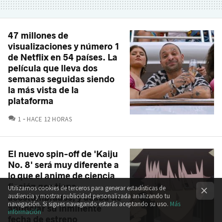
47 millones de
visualizaciones y número 1
de Netflix en 54 países. La
película que lleva dos
semanas seguidas siendo
la más vista de la
plataforma
COMENTARIOS
1
HACE 12 HORAS
El nuevo spin-off de 'Kaiju
No. 8' será muy diferente a
lo que el anime de ciencia
ficción nos tiene
Utilizamos cookies de terceros para generar estadísticas de
audiencia y mostrar publicidad personalizada analizando tu
acostumbrados, y acaba de
navegación. Si sigues navegando estarás aceptando su uso.
Más
anunciar su inminente
información
fecha de estreno