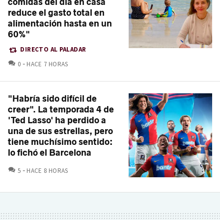
comidas del día en casa
reduce el gasto total en
alimentación hasta en un
60%"
DIRECTO AL PALADAR
COMENTARIOS
0
HACE 7 HORAS
"Habría sido difícil de
creer". La temporada 4 de
'Ted Lasso' ha perdido a
una de sus estrellas, pero
tiene muchísimo sentido:
lo fichó el Barcelona
COMENTARIOS
5
HACE 8 HORAS