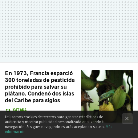
En 1973, Francia esparció
300 toneladas de pesticida
prohibido para salvar su
plátano. Condenó dos islas
del Caribe para siglos
XATAKA
Utilizamos cookies de terceros para generar estadísticas de
COMENTARIOS
0
HACE 14 HORAS
audiencia y mostrar publicidad personalizada analizando tu
navegación. Si sigues navegando estarás aceptando su uso.
Más
información