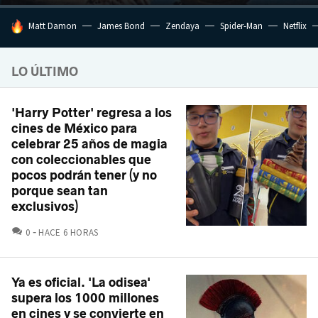
HOY SE HABLA DE
Matt Damon
James Bond
Zendaya
Spider-Man
Netflix
LO ÚLTIMO
'Harry Potter' regresa a los
cines de México para
celebrar 25 años de magia
con coleccionables que
pocos podrán tener (y no
porque sean tan
exclusivos)
COMENTARIOS
0
HACE 6 HORAS
Ya es oficial. 'La odisea'
supera los 1000 millones
en cines y se convierte en