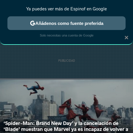
Ya puedes ver más de Espinof en Google
MENÚ
NUEVO
Añádenos como fuente preferida
CRÍTICA
ESTRENOS
REALITY
ANIME
RANKINGS CINE
RA
Solo necesitas una cuenta de Google
×
‘Spider-Man: Brand New Day’ y la cancelación de
‘Blade’ muestran que Marvel ya es incapaz de volver a