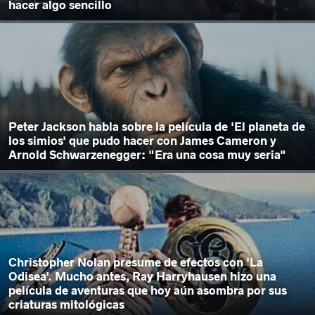
hacer algo sencillo
Peter Jackson habla sobre la película de 'El planeta de
los simios' que pudo hacer con James Cameron y
Arnold Schwarzenegger: "Era una cosa muy seria"
Christopher Nolan presume de efectos con 'La
Odisea'. Mucho antes, Ray Harryhausen hizo una
película de aventuras que hoy aún asombra por sus
criaturas mitológicas