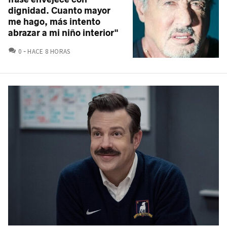
dignidad. Cuanto mayor
me hago, más intento
abrazar a mi niño interior"
COMENTARIOS
0
HACE 8 HORAS