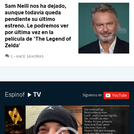
Sam Neill nos ha dejado,
aunque todavía queda
pendiente su último
estreno. Le podremos ver
por última vez en la
película de 'The Legend of
Zelda'
COMENTARIOS
1
HACE 14 HORAS
TV
Espinof
Síguenos en