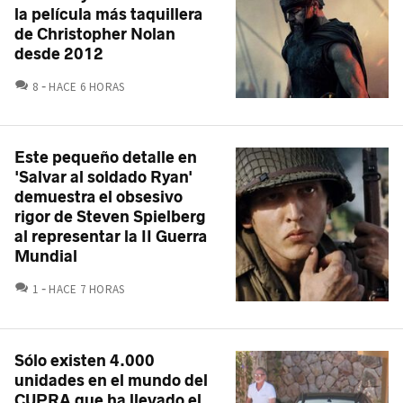
la película más taquillera
de Christopher Nolan
desde 2012
COMENTARIOS
8
HACE 6 HORAS
Este pequeño detalle en
'Salvar al soldado Ryan'
demuestra el obsesivo
rigor de Steven Spielberg
al representar la II Guerra
Mundial
COMENTARIOS
1
HACE 7 HORAS
Sólo existen 4.000
unidades en el mundo del
CUPRA que ha llevado el