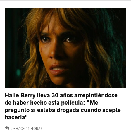
Halle Berry lleva 30 años arrepintiéndose
de haber hecho esta película: "Me
pregunto si estaba drogada cuando acepté
hacerla"
COMENTARIOS
2
HACE 11 HORAS