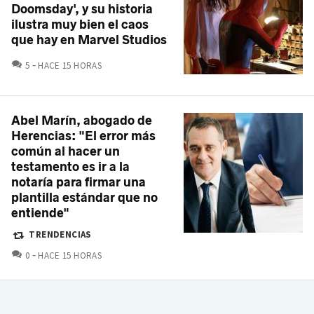
Doomsday', y su historia
ilustra muy bien el caos
que hay en Marvel Studios
COMENTARIOS
5
HACE 15 HORAS
Abel Marín, abogado de
Herencias: "El error más
común al hacer un
testamento es ir a la
notaría para firmar una
plantilla estándar que no
entiende"
TRENDENCIAS
COMENTARIOS
0
HACE 15 HORAS