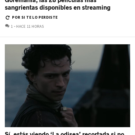
sangrientas disponibles en streaming
POR SI TE LO PERDISTE
COMENTARIOS
1
HACE 11 HORAS
Sí, estás viendo ‘La odisea’ recortada si no