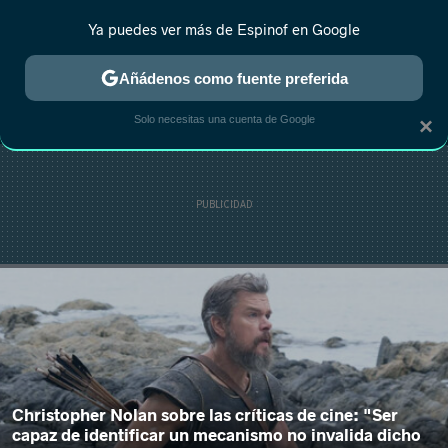
Ya puedes ver más de Espinof en Google
MENÚ
NUEVO
Añádenos como fuente preferida
CRÍTICA
ESTRENOS
REALITY
ANIME
RANKINGS CINE
RA
Solo necesitas una cuenta de Google
×
Christopher Nolan sobre las críticas de cine: "Ser
capaz de identificar un mecanismo no invalida dicho