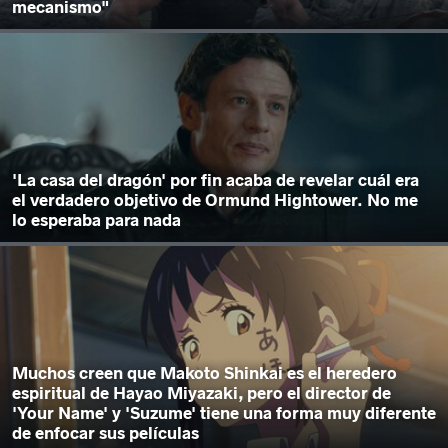
mecanismo"
'La casa del dragón' por fin acaba de revelar cuál era
el verdadero objetivo de Ormund Hightower. No me
lo esperaba para nada
Muchos creen que Makoto Shinkai es el heredero
espiritual de Hayao Miyazaki, pero el director de
'Your Name' y 'Suzume' tiene una forma muy diferente
de enfocar sus películas