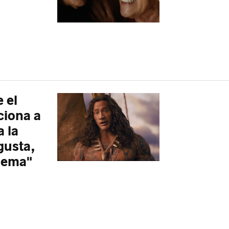
 el
ciona a
a la
gusta,
blema"