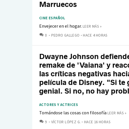
Marruecos
CINE ESPAÑOL
Envejecer en el hogar.
LEER MÁS »
COMENTARIOS
0
PEDRO GALLEGO
HACE 4 HORAS
Dwayne Johnson defiende
remake de 'Vaiana' y reac
las críticas negativas haci
película de Disney. "Si te 
genial. Si no, no hay pro
ACTORES Y ACTRICES
Tomándose las cosas con filosofía
LEER MÁS »
COMENTARIOS
9
VÍCTOR LÓPEZ G.
HACE 16 HORAS