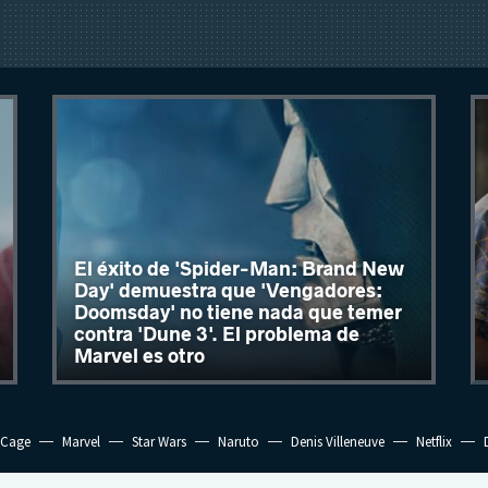
El éxito de 'Spider-Man: Brand New
Day' demuestra que 'Vengadores:
Doomsday' no tiene nada que temer
contra 'Dune 3'. El problema de
Marvel es otro
 Cage
Marvel
Star Wars
Naruto
Denis Villeneuve
Netflix