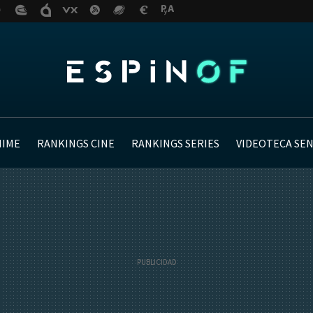
NIME
RANKINGS CINE
RANKINGS SERIES
VIDEOTECA SE