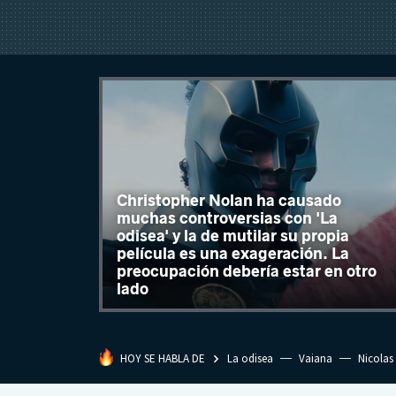
Christopher Nolan ha causado
muchas controversias con 'La
odisea' y la de mutilar su propia
película es una exageración. La
preocupación debería estar en otro
lado
HOY SE HABLA DE
La odisea
Vaiana
Nicolas