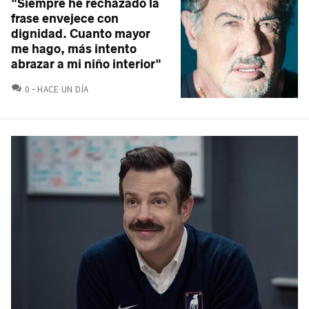
"Siempre he rechazado la
frase envejece con
dignidad. Cuanto mayor
me hago, más intento
abrazar a mi niño interior"
COMENTARIOS
0
HACE UN DÍA