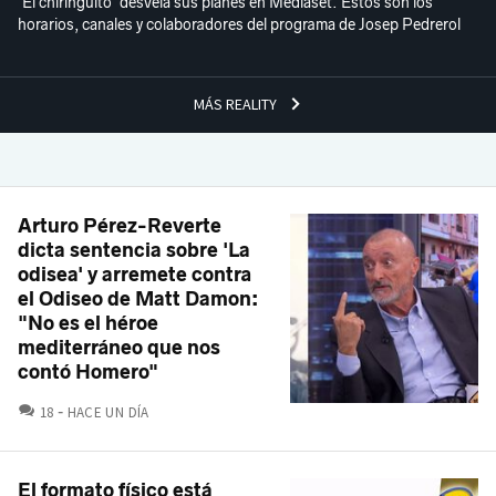
'El chiringuito' desvela sus planes en Mediaset. Estos son los
horarios, canales y colaboradores del programa de Josep Pedrerol
MÁS REALITY
Arturo Pérez-Reverte
dicta sentencia sobre 'La
odisea' y arremete contra
el Odiseo de Matt Damon:
"No es el héroe
mediterráneo que nos
contó Homero"
COMENTARIOS
18
HACE UN DÍA
El formato físico está