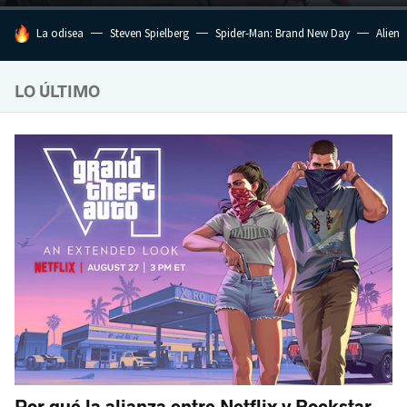
HOY SE HABLA DE
La odisea
Steven Spielberg
Spider-Man: Brand New Day
Alien
LO ÚLTIMO
Por qué la alianza entre Netflix y Rockstar