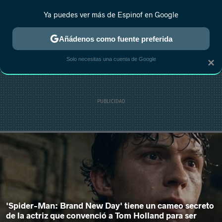
Ya puedes ver más de Espinof en Google
MENÚ
NUEVO
Añádenos como fuente preferida
CRÍTICA
ESTRENOS
REALITY
ANIME
RANKINGS CINE
RA
Solo necesitas una cuenta de Google
×
'Spider-Man: Brand New Day' tiene un cameo secreto
de la actriz que convenció a Tom Holland para ser