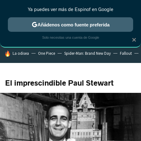
Ya puedes ver más de Espinof en Google
MENÚ
NUEVO
Añádenos como fuente preferida
CRÍTICA
ESTRENOS
REALITY
ANIME
RANKINGS CINE
RA
Solo necesitas una cuenta de Google
×
HOY SE HABLA DE
La odisea
One Piece
Spider-Man: Brand New Day
Fallout
El imprescindible Paul Stewart