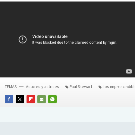
TEMAS
Actores y actrices
Paul Stewart
Los imprescindib
FACEBOOK
TWITTER
FLIPBOARD
E-
WHATSAPP
MAIL