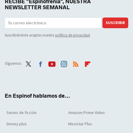
RECIBE "Espinofrenia", NUESTRA
NEWSLETTER SEMANAL
SUSCRIBIR
Suscribiéndote aceptas nuestra
política de privacidad
Síguenos
Twit
Face
Yout
Inst
RSS
Flip
ter
boo
ube
agra
boar
k
m
d
En Espinof hablamos de...
Series de ficción
Amazon Prime Video
Disney plus
Movistar Plus