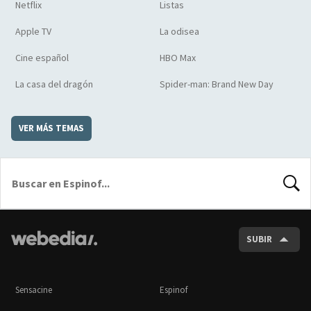
Netflix
Listas
Apple TV
La odisea
Cine español
HBO Max
La casa del dragón
Spider-man: Brand New Day
VER MÁS TEMAS
BUSCA
SUBIR
Sensacine
Espinof