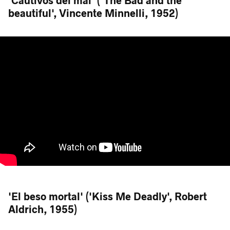
'Cautivos del mal' ('The Bad and the
beautiful', Vincente Minnelli, 1952)
'El beso mortal' ('Kiss Me Deadly', Robert
Aldrich, 1955)