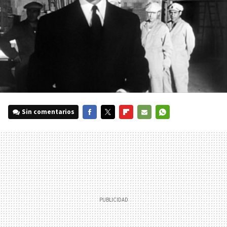
Sin comentarios
FACEBOOK
TWITTER
FLIPBOARD
E-
WHATSAPP
MAIL