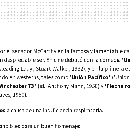
or el senador McCarthy en la famosa y lamentable ca
an despreciable ser. En cine debutó con la comedia
'U
sleading Lady', Stuart Walker, 1932), y en la primera e
todo en westerns, tales como
'Unión Pacífico'
('Union 
Winchester 73'
(íd., Anthony Mann, 1950) y
'Flecha r
aves, 1950).
os
a causa de una insuficiencia respiratoria.
cindibles para un buen homenaje: