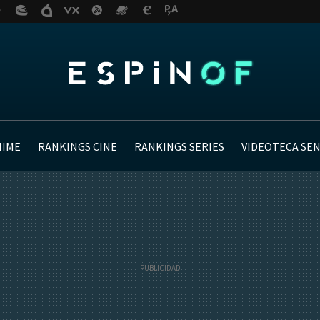
NIME
RANKINGS CINE
RANKINGS SERIES
VIDEOTECA SE