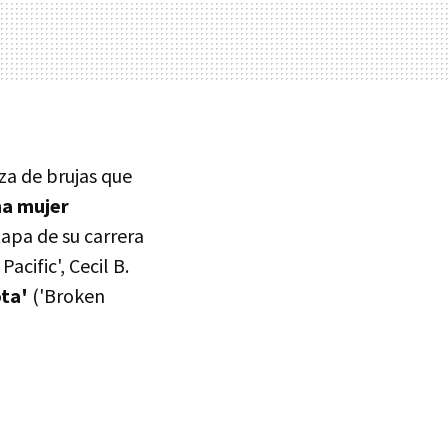
za de brujas que
na mujer
tapa de su carrera
Pacific', Cecil B.
ota'
('Broken