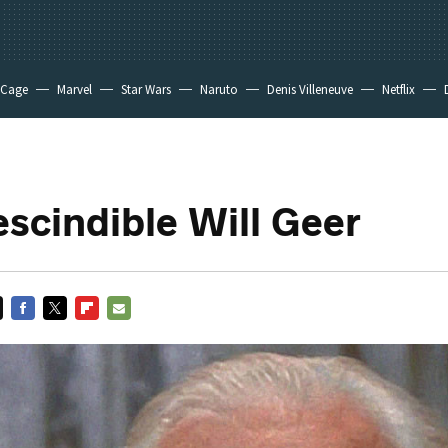
 Cage
Marvel
Star Wars
Naruto
Denis Villeneuve
Netflix
escindible Will Geer
FACEBOOK
TWITTER
FLIPBOARD
E-
MAIL