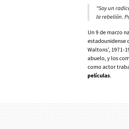
"Soy un radica
la rebelión. P
Un 9 de marzo n
estadounidense c
Waltons', 1971-1
abuelo, y los co
como actor traba
películas
.