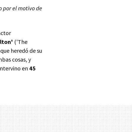
o por el motivo de
actor
lton'
('The
 que heredó de su
mbas cosas, y
intervino en
45