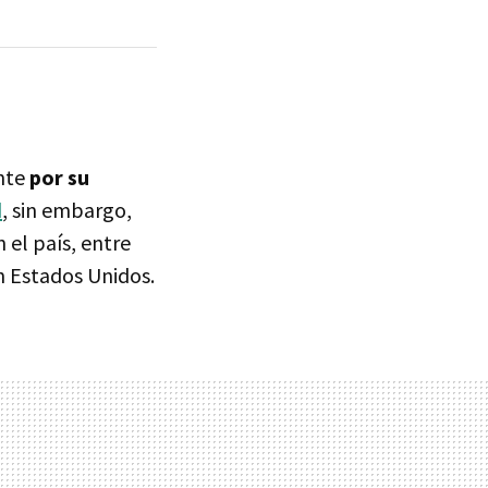
ente
por su
d
, sin embargo,
 el país, entre
n Estados Unidos.