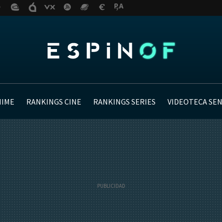
NIME
RANKINGS CINE
RANKINGS SERIES
VIDEOTECA SE