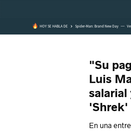
HOY SE HABLA DE
Spider-Man: Brand New Day
Ve
Black Lagoon
David Lynch
"Su pag
Luis Ma
salarial
'Shrek'
En una entre