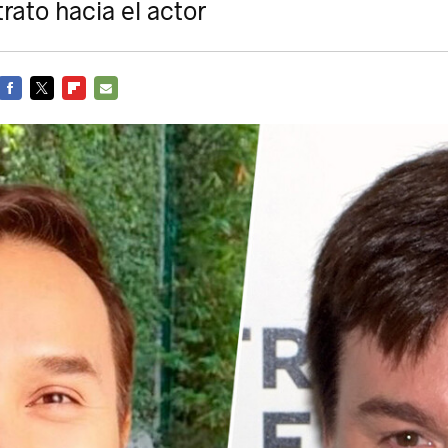
trato hacia el actor
FACEBOOK
TWITTER
FLIPBOARD
E-
MAIL