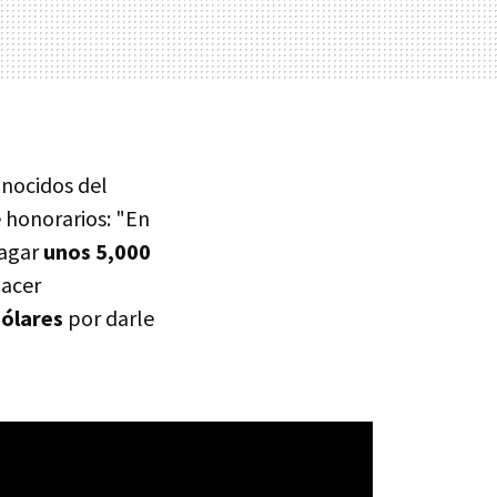
onocidos del
e honorarios: "En
pagar
unos 5,000
hacer
dólares
por darle