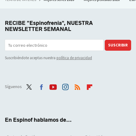
RECIBE "Espinofrenia", NUESTRA
NEWSLETTER SEMANAL
SUSCRIBIR
Suscribiéndote aceptas nuestra
política de privacidad
Síguenos
Twit
Face
Yout
Inst
RSS
Flip
ter
boo
ube
agra
boar
k
m
d
En Espinof hablamos de...