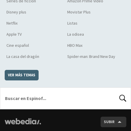
Series de ficción
Amazon Prime Video
Disney plus
Movistar Plus
Netflix
Listas
Apple TV
La odisea
Cine español
HBO Max
La casa del dragón
Spider-man: Brand New Day
VER MÁS TEMAS
BUSCA
SUBIR