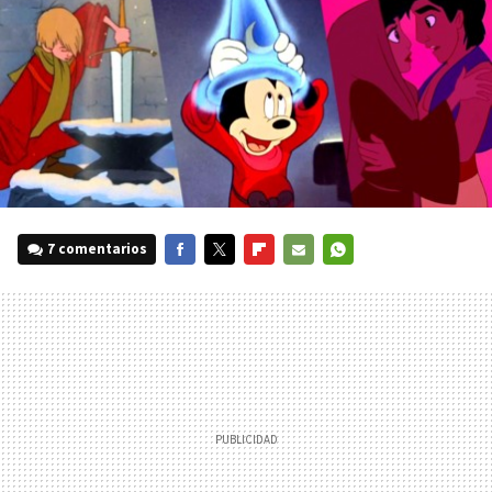
7 comentarios
FACEBOOK
TWITTER
FLIPBOARD
E-
WHATSAPP
MAIL