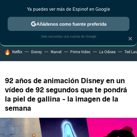
Ya puedes ver más de Espinof en Google
MENÚ
NUEVO
Añádenos como fuente preferida
CRÍTICA
ESTRENOS
REALITY
ANIME
RANKINGS CINE
RA
Solo necesitas una cuenta de Google
×
HOY SE HABLA DE
Netflix
Disney
Marvel
Prime Video
La Odisea
Ted La
92 años de animación Disney en un
vídeo de 92 segundos que te pondrá
la piel de gallina - la imagen de la
semana