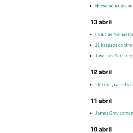
Nueve películas pa
13 abril
La luz de Michael 
11 besazos de cine
José Luis Garci reg
12 abril
'Detroit', cartel y
11 abril
James Gray comenza
10 abril