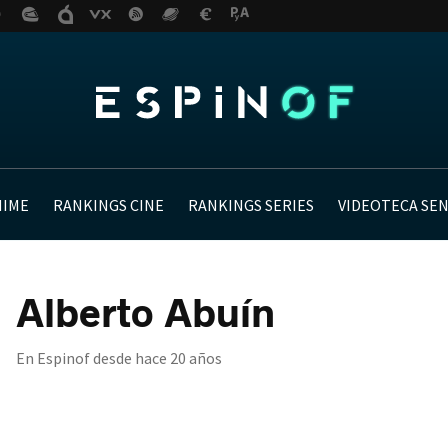
NIME
RANKINGS CINE
RANKINGS SERIES
VIDEOTECA SE
Alberto Abuín
En Espinof desde
hace 20 años