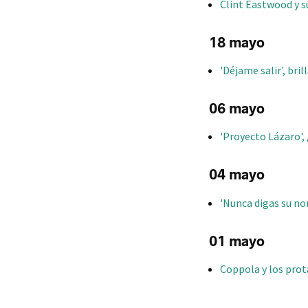
Clint Eastwood y s
18 mayo
'Déjame salir', bri
06 mayo
'Proyecto Lázaro', 
04 mayo
'Nunca digas su n
01 mayo
Coppola y los prota