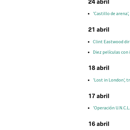
24 abril
'Castillo de arena'
21 abril
Clint Eastwood diri
Diez películas con
18 abril
'Lost in London', 
17 abril
'Operación U.N.C.L.
16 abril