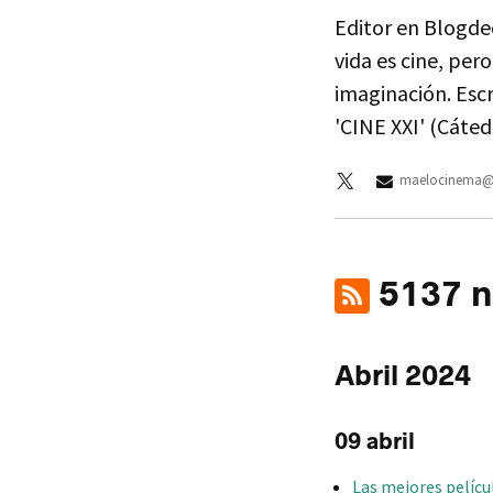
Editor en Blogdec
vida es cine, pero
imaginación. Escr
'CINE XXI' (Cáted
maelocinema@
5137 no
Abril 2024
09 abril
Las mejores películ