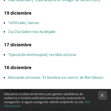
19 diciembre
'Infiltrado', narcos
Zsa Zsa Gabor nos ha dejado
17 diciembre
'Operación Anthropoid', terrible victoria
16 diciembre
Añorando estrenos: 'El hombre sin rostro' de Mel Gibson
14 diciembre
Utilizamos cookies de terceros para generar estadísticas de
audiencia y mostrar publicidad personalizada analizando tu
Alan Thicke nos ha dejado
navegación. Si sigues navegando estarás aceptando su uso.
Más
información
Javier Muñoz, director de 'Sicarivs': "Si una película no la