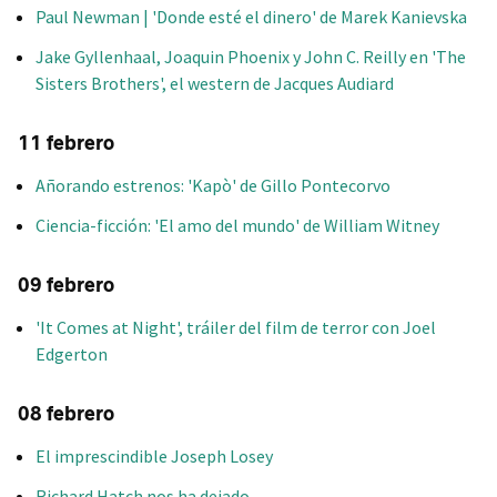
Paul Newman | 'Donde esté el dinero' de Marek Kanievska
Jake Gyllenhaal, Joaquin Phoenix y John C. Reilly en 'The
Sisters Brothers', el western de Jacques Audiard
11 febrero
Añorando estrenos: 'Kapò' de Gillo Pontecorvo
Ciencia-ficción: 'El amo del mundo' de William Witney
09 febrero
'It Comes at Night', tráiler del film de terror con Joel
Edgerton
08 febrero
El imprescindible Joseph Losey
Richard Hatch nos ha dejado