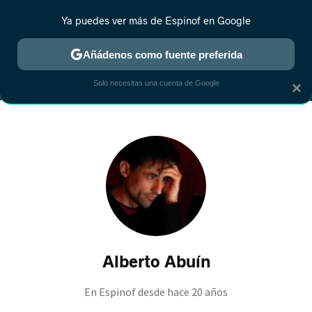
Ya puedes ver más de Espinof en Google
MENÚ
NUEVO
Añádenos como fuente preferida
CRÍTICA
ESTRENOS
REALITY
ANIME
RANKINGS CINE
RA
Solo necesitas una cuenta de Google
×
Alberto Abuín
En Espinof desde
hace 20 años