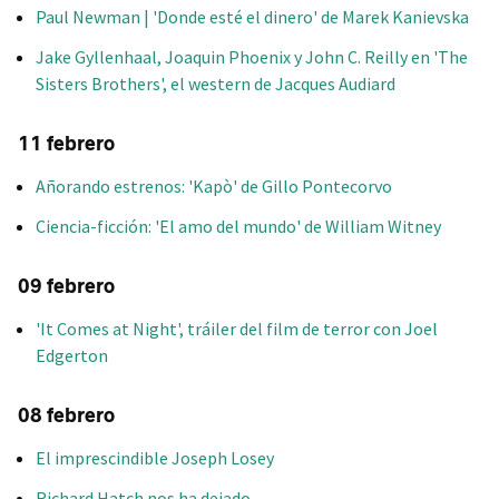
Paul Newman | 'Donde esté el dinero' de Marek Kanievska
Jake Gyllenhaal, Joaquin Phoenix y John C. Reilly en 'The
Sisters Brothers', el western de Jacques Audiard
11 febrero
Añorando estrenos: 'Kapò' de Gillo Pontecorvo
Ciencia-ficción: 'El amo del mundo' de William Witney
09 febrero
'It Comes at Night', tráiler del film de terror con Joel
Edgerton
08 febrero
El imprescindible Joseph Losey
Richard Hatch nos ha dejado