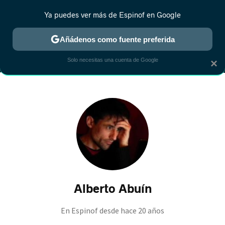
Ya puedes ver más de Espinof en Google
MENÚ
NUEVO
Añádenos como fuente preferida
CRÍTICA
ESTRENOS
REALITY
ANIME
RANKINGS CINE
RA
Solo necesitas una cuenta de Google
×
Alberto Abuín
En Espinof desde
hace 20 años