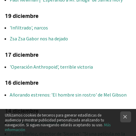
19 diciembre
'Infiltrado', narcos
Zsa Zsa Gabor nos ha dejado
17 diciembre
'Operación Anthropoid', terrible victoria
16 diciembre
Añorando estrenos: 'El hombre sin rostro' de Mel Gibson
14 diciembre
Utilizamos cookies de terceros para generar estadísticas de
audiencia y mostrar publicidad personalizada analizando tu
Alan Thicke nos ha dejado
navegación. Si sigues navegando estarás aceptando su uso.
Más
información
Javier Muñoz, director de 'Sicarivs': "Si una película no la