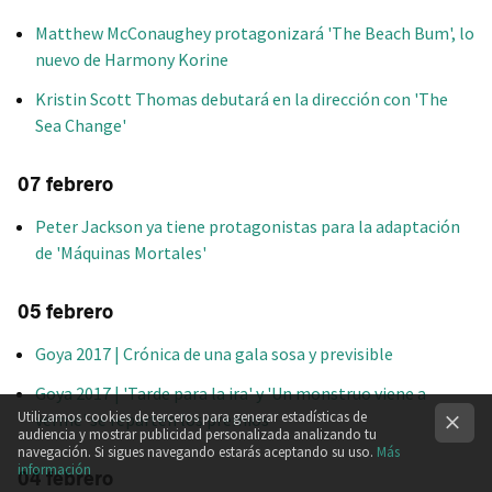
Matthew McConaughey protagonizará 'The Beach Bum', lo
nuevo de Harmony Korine
Kristin Scott Thomas debutará en la dirección con 'The
Sea Change'
07 febrero
Peter Jackson ya tiene protagonistas para la adaptación
de 'Máquinas Mortales'
05 febrero
Goya 2017 | Crónica de una gala sosa y previsible
Goya 2017 | 'Tarde para la ira' y 'Un monstruo viene a
Utilizamos cookies de terceros para generar estadísticas de
verme' se reparten los premios
audiencia y mostrar publicidad personalizada analizando tu
navegación. Si sigues navegando estarás aceptando su uso.
Más
información
04 febrero