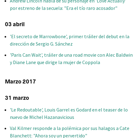
Andrew Lincoln habla de su personaje en 'Love Actually'
por estreno de la secuela: "Era el tío raro acosador"
03 abril
'El secreto de Marrowbone', primer tráiler del debut en la
dirección de Sergio G. Sánchez
'Paris Can Wait', tráiler de una road movie con Alec Baldwin
y Diane Lane que dirige la mujer de Coppola
Marzo 2017
31 marzo
'Le Redoutable', Louis Garrel es Godard en el teaser de lo
nuevo de Michel Hazanavicious
Val Kilmer responde a la polémica por sus halagos a Cate
Blanchett: "Ahora soy un pervertido"