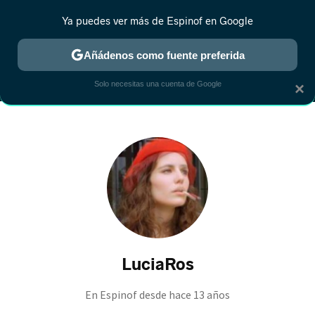
Ya puedes ver más de Espinof en Google
MENÚ
NUEVO
Añádenos como fuente preferida
CRÍTICA
ESTRENOS
REALITY
ANIME
RANKINGS CINE
RA
Solo necesitas una cuenta de Google
×
LuciaRos
En Espinof desde
hace 13 años