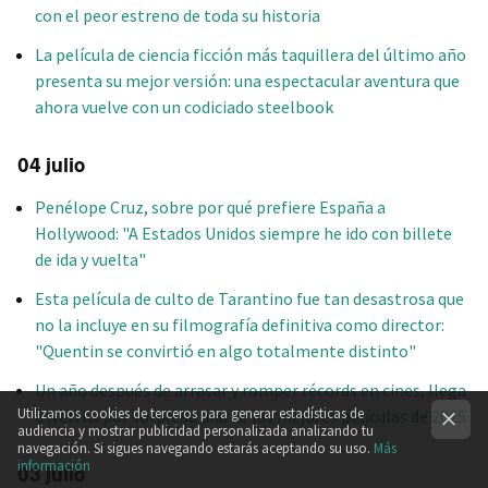
con el peor estreno de toda su historia
La película de ciencia ficción más taquillera del último año
presenta su mejor versión: una espectacular aventura que
ahora vuelve con un codiciado steelbook
04 julio
Penélope Cruz, sobre por qué prefiere España a
Hollywood: "A Estados Unidos siempre he ido con billete
de ida y vuelta"
Esta película de culto de Tarantino fue tan desastrosa que
no la incluye en su filmografía definitiva como director:
"Quentin se convirtió en algo totalmente distinto"
Un año después de arrasar y romper récords en cines, llega
Utilizamos cookies de terceros para generar estadísticas de
a Netflix por sorpresa una de las mejores películas de 2025
audiencia y mostrar publicidad personalizada analizando tu
navegación. Si sigues navegando estarás aceptando su uso.
Más
información
03 julio