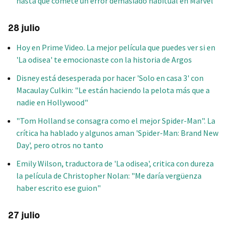
hasta que comete un error demasiado habitual en Marvel
28 julio
Hoy en Prime Video. La mejor película que puedes ver si en
'La odisea' te emocionaste con la historia de Argos
Disney está desesperada por hacer 'Solo en casa 3' con
Macaulay Culkin: "Le están haciendo la pelota más que a
nadie en Hollywood"
"Tom Holland se consagra como el mejor Spider-Man". La
crítica ha hablado y algunos aman 'Spider-Man: Brand New
Day', pero otros no tanto
Emily Wilson, traductora de 'La odisea', critica con dureza
la película de Christopher Nolan: "Me daría vergüenza
haber escrito ese guion"
27 julio