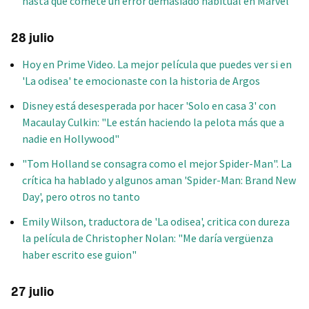
hasta que comete un error demasiado habitual en Marvel
28 julio
Hoy en Prime Video. La mejor película que puedes ver si en
'La odisea' te emocionaste con la historia de Argos
Disney está desesperada por hacer 'Solo en casa 3' con
Macaulay Culkin: "Le están haciendo la pelota más que a
nadie en Hollywood"
"Tom Holland se consagra como el mejor Spider-Man". La
crítica ha hablado y algunos aman 'Spider-Man: Brand New
Day', pero otros no tanto
Emily Wilson, traductora de 'La odisea', critica con dureza
la película de Christopher Nolan: "Me daría vergüenza
haber escrito ese guion"
27 julio