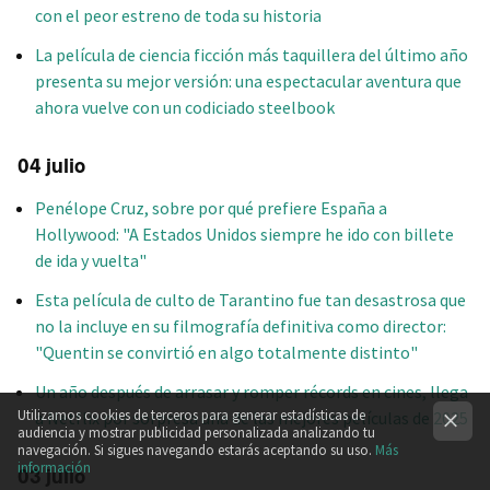
con el peor estreno de toda su historia
La película de ciencia ficción más taquillera del último año
presenta su mejor versión: una espectacular aventura que
ahora vuelve con un codiciado steelbook
04 julio
Penélope Cruz, sobre por qué prefiere España a
Hollywood: "A Estados Unidos siempre he ido con billete
de ida y vuelta"
Esta película de culto de Tarantino fue tan desastrosa que
no la incluye en su filmografía definitiva como director:
"Quentin se convirtió en algo totalmente distinto"
Un año después de arrasar y romper récords en cines, llega
Utilizamos cookies de terceros para generar estadísticas de
a Netflix por sorpresa una de las mejores películas de 2025
audiencia y mostrar publicidad personalizada analizando tu
navegación. Si sigues navegando estarás aceptando su uso.
Más
información
03 julio