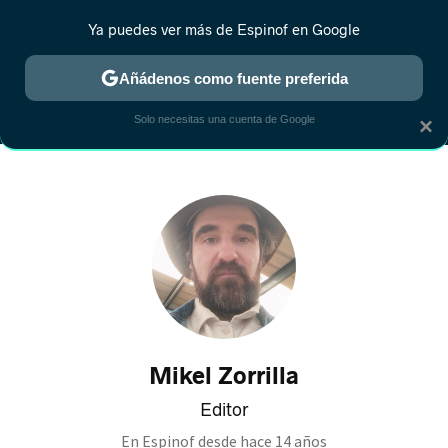
Ya puedes ver más de Espinof en Google
MENÚ
NUEVO
Añádenos como fuente preferida
CRÍTICA
ESTRENOS
REALITY
ANIME
RANKINGS CINE
RA
Solo necesitas una cuenta de Google
×
Mikel Zorrilla
Editor
En Espinof desde
hace 14 años