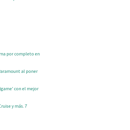
orma por completo en
y Paramount al poner
dgame' con el mejor
ruise y más. 7