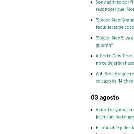
Sony admite por fi
reconocer que 'Mo
'Spider-Man: Brand
taquilleras de tod
'Spider-Man 5' ya 
quieran"
Alberto Caballero, 
no te dejarían hac
Will Smith sigue re
exitazo de 'Michael
03 agosto
Akira Toriyama, cre
juventud, no teng
Es oficial. 'Spide