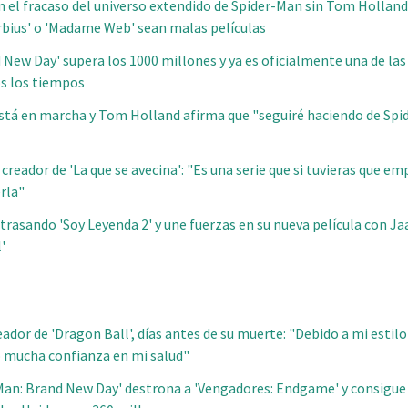
n el fracaso del universo extendido de Spider-Man sin Tom Holland,
rbius' o 'Madame Web' sean malas películas
 New Day' supera los 1000 millones y ya es oficialmente una de las
os los tiempos
está en marcha y Tom Holland afirma que "seguiré haciendo de Sp
creador de 'La que se avecina': "Es una serie que si tuvieras que e
erla"
trasando 'Soy Leyenda 2' y une fuerzas en su nueva película con Ja
'
ador de 'Dragon Ball', días antes de su muerte: "Debido a mi estilo
o mucha confianza en mi salud"
r-Man: Brand New Day' destrona a 'Vengadores: Endgame' y consigue