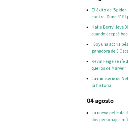
El éxito de 'Spide
contra 'Dune 3'. E
Halle Berry lleva 
cuando acepté hac
"Soy una actriz pé
ganadora de 3 Ósc
Kevin Feige se ríe
que los de Marvel"
La miniserie de Net
la historia
04 agosto
La nueva película 
dos personajes mít