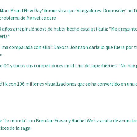
r-Man: Brand New Day' demuestra que 'Vengadores: Doomsday' no t
l problema de Marvel es otro
30 años arrepintiéndose de haber hecho esta película: "Me pregunt
erla"
sima comparada con ella". Dakota Johnson daría lo que fuera por t
ar
 de DC y todos sus competidores en el cine de superhéroes: "No hay
flix con 106 millones visualizaciones que se ha convertido en una d
de 'La momia' con Brendan Fraser y Rachel Weisz acaba de anunciar
icos de la saga