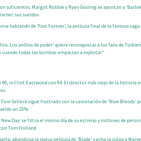
on suficientes. Margot Robbie y Ryan Gosling se apuntan a 'Barbie
arner: sus sueldos
ona hablando de 'Fast Forever', la película final de la famosa saga
illos: Los anillos de poder' quiere reconquistar a los fans de Tolkien
s cuando todas las bombas empiezan a explotar"
90, ni Clint Eastwood con 94. El director más viejo de la historia 
ños
. Tom Selleck sigue frustrado con la cancelación de 'Blue Bloods' p
sueldo un 25%
 New Day' se filtra el mismo día de su estreno y millones de person
l con Tom Holland
arta, abandona la nueva película de 'Blade' y echa la culpa a Marve