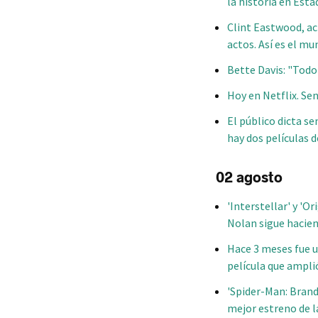
la historia en Est
Clint Eastwood, ac
actos. Así es el m
Bette Davis: "Todo
Hoy en Netflix. Sen
El público dicta s
hay dos películas 
02 agosto
'Interstellar' y 'O
Nolan sigue hacien
Hace 3 meses fue u
película que ampli
'Spider-Man: Brand
mejor estreno de l