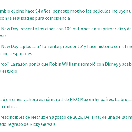
bió el cine hace 94 años: por este motivo las películas incluyen u
con la realidad es pura coincidencia
New Day' revienta los cines con 100 millones en su primer día y de
roes
 New Day' aplasta a 'Torrente presidente' y hace historia con el m
 cines españoles
do". La razón por la que Robin Williams rompió con Disney y aca
l estudio
só en cines y ahora es número 1 de HBO Max en 56 países. La brutal
ga mítica
escindibles de Netflix en agosto de 2026. Del final de una de las m
ado regreso de Ricky Gervais