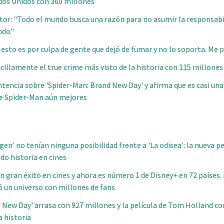
ados Unidos con 360 millones
tor: "Todo el mundo busca una razón para no asumir la responsabi
undo"
 esto es por culpa de gente que dejó de fumar y no lo soporta. Me 
cillamente el true crime más visto de la historia con 115 millones
entencia sobre 'Spider-Man: Brand New Day' y afirma que es casi un
de Spider-Man aún mejores
rigen' no tenían ninguna posibilidad frente a 'La odisea': la nueva p
do historia en cines
n gran éxito en cines y ahora es número 1 de Disney+ en 72 países.
ó un universo con millones de fans
 New Day' arrasa con 927 millones y la película de Tom Holland c
a historia