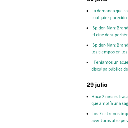
La demanda que cam
cualquier parecido 
'Spider-Man: Brand 
el cine de superhé
'Spider-Man: Brand
los tiempos en los
"Teníamos un acuer
disculpa pública de
29 julio
Hace 2 meses fraca
que amplía una sa
Los 7 estrenos impr
aventuras al esper