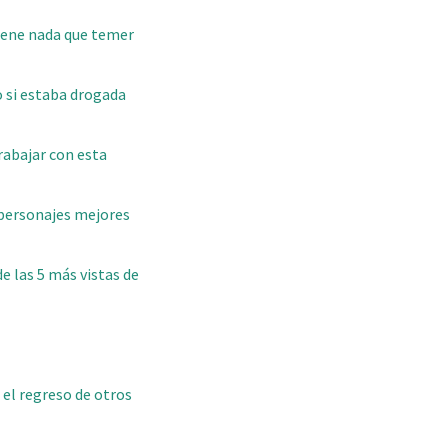
iene nada que temer
o si estaba drogada
rabajar con esta
 personajes mejores
e las 5 más vistas de
 el regreso de otros