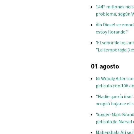
1447 millones no s
problema, según W
Vin Diesel se emoci
estoy llorando"
'El señor de los an
"La temporada 3 e
01 agosto
Ni Woody Allen con 
película con 106 a
"Nadie quería irse"
aceptó bajarse el 
'Spider-Man: Brand
película de Marve
Mahershala Ali se h