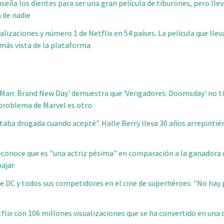
nseña los dientes para ser una gran película de tiburones, pero lle
a de nadie
alizaciones y número 1 de Netflix en 54 países. La película que ll
 más vista de la plataforma
r-Man: Brand New Day' demuestra que 'Vengadores: Doomsday' no t
l problema de Marvel es otro
taba drogada cuando acepté". Halle Berry lleva 30 años arrepinti
onoce que es "una actriz pésima" en comparación a la ganadora d
bajar
 de DC y todos sus competidores en el cine de superhéroes: "No hay
flix con 106 millones visualizaciones que se ha convertido en una d