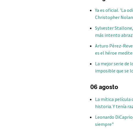
Ya es oficial. 'La 
Christopher Nolan
Sylvester Stallone
más intento abraza
Arturo Pérez-Rever
es el héroe medit
La mejor serie de lo
imposible que se l
06 agosto
La mítica película
historia. Y tenía r
Leonardo DiCaprio, 
siempre"