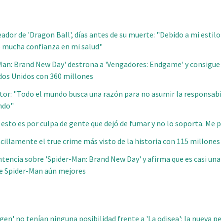
ador de 'Dragon Ball', días antes de su muerte: "Debido a mi estilo
o mucha confianza en mi salud"
r-Man: Brand New Day' destrona a 'Vengadores: Endgame' y consigue
ados Unidos con 360 millones
tor: "Todo el mundo busca una razón para no asumir la responsabi
undo"
 esto es por culpa de gente que dejó de fumar y no lo soporta. Me 
cillamente el true crime más visto de la historia con 115 millones
entencia sobre 'Spider-Man: Brand New Day' y afirma que es casi un
de Spider-Man aún mejores
rigen' no tenían ninguna posibilidad frente a 'La odisea': la nueva p