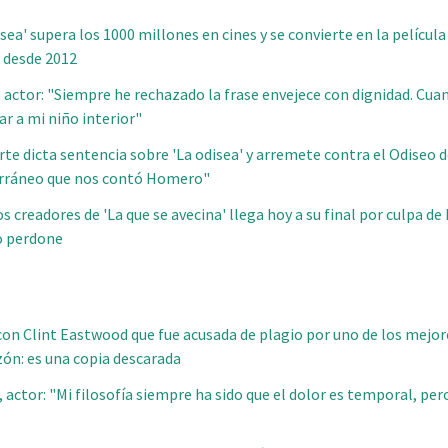
odisea' supera los 1000 millones en cines y se convierte en la películ
 desde 2012
, actor: "Siempre he rechazado la frase envejece con dignidad. C
r a mi niño interior"
te dicta sentencia sobre 'La odisea' y arremete contra el Odiseo
erráneo que nos contó Homero"
s creadores de 'La que se avecina' llega hoy a su final por culpa de N
o perdone
 con Clint Eastwood que fue acusada de plagio por uno de los mejore
azón: es una copia descarada
actor: "Mi filosofía siempre ha sido que el dolor es temporal, pero