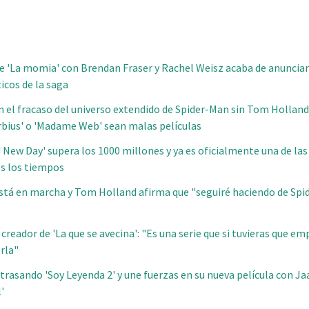
de 'La momia' con Brendan Fraser y Rachel Weisz acaba de anunciar
icos de la saga
n el fracaso del universo extendido de Spider-Man sin Tom Holland,
rbius' o 'Madame Web' sean malas películas
 New Day' supera los 1000 millones y ya es oficialmente una de las
os los tiempos
está en marcha y Tom Holland afirma que "seguiré haciendo de Sp
creador de 'La que se avecina': "Es una serie que si tuvieras que e
erla"
trasando 'Soy Leyenda 2' y une fuerzas en su nueva película con Ja
'