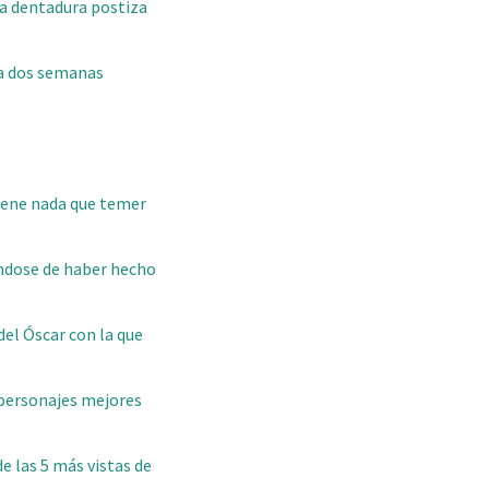
va dentadura postiza
eva dos semanas
iene nada que temer
éndose de haber hecho
el Óscar con la que
 personajes mejores
e las 5 más vistas de