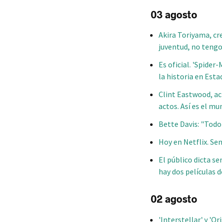
03 agosto
Akira Toriyama, cre
juventud, no teng
Es oficial. 'Spide
la historia en Est
Clint Eastwood, ac
actos. Así es el m
Bette Davis: "Todo
Hoy en Netflix. Sen
El público dicta s
hay dos películas 
02 agosto
'Interstellar' y 'O