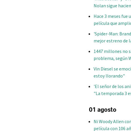
Nolan sigue hacien
Hace 3 meses fue u
película que ampli
'Spider-Man: Brand
mejor estreno de l
1447 millones no s
problema, según W
Vin Diesel se emoci
estoy llorando"
'El señor de los an
"La temporada 3 e
01 agosto
Ni Woody Allen con 
película con 106 a