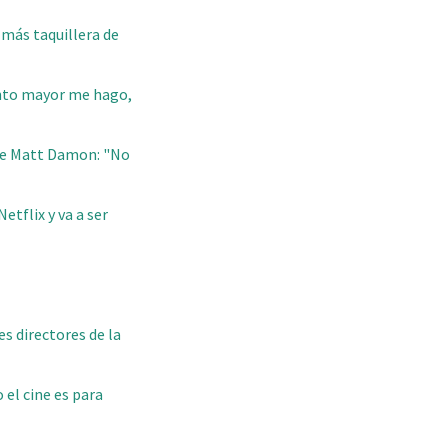
a más taquillera de
uanto mayor me hago,
 de Matt Damon: "No
etflix y va a ser
s directores de la
 el cine es para