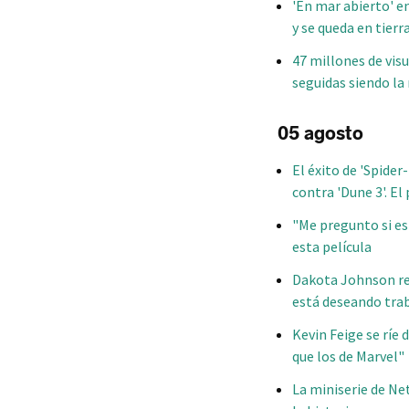
'En mar abierto' e
y se queda en tierr
47 millones de visu
seguidas siendo la
05 agosto
El éxito de 'Spide
contra 'Dune 3'. E
"Me pregunto si es
esta película
Dakota Johnson rec
está deseando tra
Kevin Feige se ríe
que los de Marvel"
La miniserie de Net