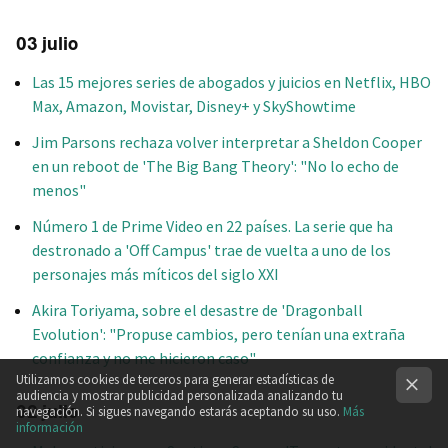
03 julio
Las 15 mejores series de abogados y juicios en Netflix, HBO
Max, Amazon, Movistar, Disney+ y SkyShowtime
Jim Parsons rechaza volver interpretar a Sheldon Cooper
en un reboot de 'The Big Bang Theory': "No lo echo de
menos"
Número 1 de Prime Video en 22 países. La serie que ha
destronado a 'Off Campus' trae de vuelta a uno de los
personajes más míticos del siglo XXI
Akira Toriyama, sobre el desastre de 'Dragonball
Evolution': "Propuse cambios, pero tenían una extraña
confianza y no me hicieron caso"
Utilizamos cookies de terceros para generar estadísticas de
audiencia y mostrar publicidad personalizada analizando tu
02 julio
navegación. Si sigues navegando estarás aceptando su uso.
Más
información