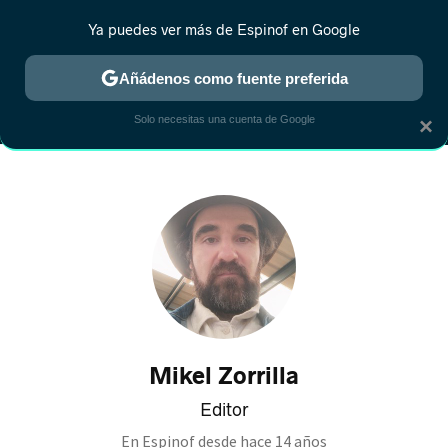
Ya puedes ver más de Espinof en Google
MENÚ
NUEVO
Añádenos como fuente preferida
CRÍTICA
ESTRENOS
REALITY
ANIME
RANKINGS CINE
RA
Solo necesitas una cuenta de Google
×
Mikel Zorrilla
Editor
En Espinof desde
hace 14 años