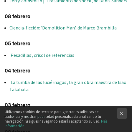
Jerry Goldsmith | 'Tratamiento de shock', de Denis Sanders
08 febrero
Ciencia-ficción: 'Demolition Man', de Marco Brambilla
05 febrero
'Pesadillas', crisol de referencias
04 febrero
'La tumba de las luciérnagas', la gran obra maestra de Isao
Takahata
03 febrero
Utilizamos cookies de terceros para generar estadísticas de
'El renacido', visceralidad
audiencia y mostrar publicidad personalizada analizando tu
navegación. Si sigues navegando estarás aceptando su uso.
Más
información