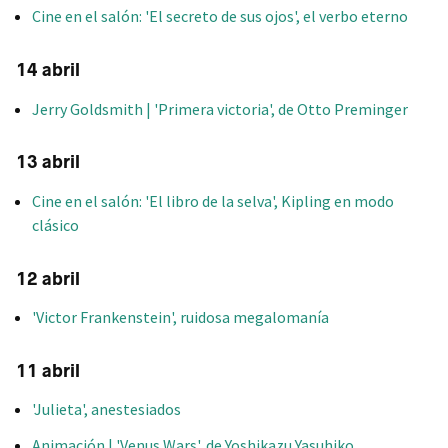
Cine en el salón: 'El secreto de sus ojos', el verbo eterno
14 abril
Jerry Goldsmith | 'Primera victoria', de Otto Preminger
13 abril
Cine en el salón: 'El libro de la selva', Kipling en modo
clásico
12 abril
'Victor Frankenstein', ruidosa megalomanía
11 abril
'Julieta', anestesiados
Animación | 'Venus Wars', de Yoshikazu Yasuhiko