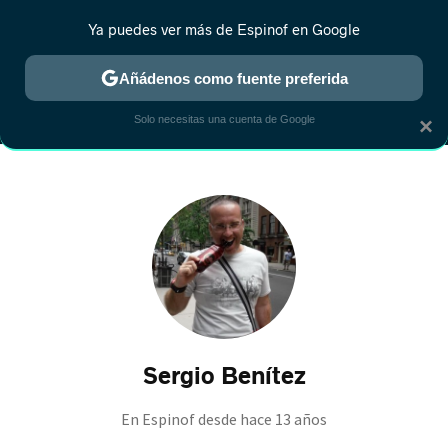
Ya puedes ver más de Espinof en Google
MENÚ
NUEVO
Añádenos como fuente preferida
CRÍTICA
ESTRENOS
REALITY
ANIME
RANKINGS CINE
RA
Solo necesitas una cuenta de Google
×
Sergio Benítez
En Espinof desde
hace 13 años