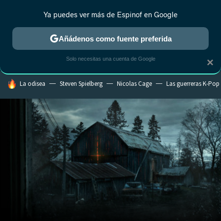
Ya puedes ver más de Espinof en Google
CRÍTICA
ESTRENOS
REALITY
ANIME
RANKINGS CINE
RA
Añádenos como fuente preferida
Solo necesitas una cuenta de Google
×
HOY SE HABLA DE
La odisea
Steven Spielberg
Nicolas Cage
Las guerreras K-Pop