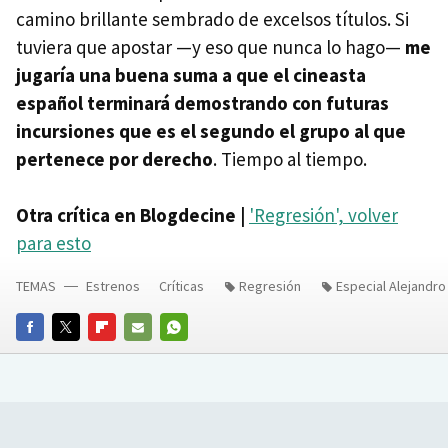
camino brillante sembrado de excelsos títulos. Si
tuviera que apostar —y eso que nunca lo hago—
me
jugaría una buena suma a que el cineasta
español terminará demostrando con futuras
incursiones que es el segundo el grupo al que
pertenece por derecho
. Tiempo al tiempo.
Otra crítica en Blogdecine |
'Regresión', volver
para esto
TEMAS
Estrenos
Críticas
Regresión
Especial Alejandr
FACEBOOK
TWITTER
FLIPBOARD
E-
WHATSAPP
MAIL