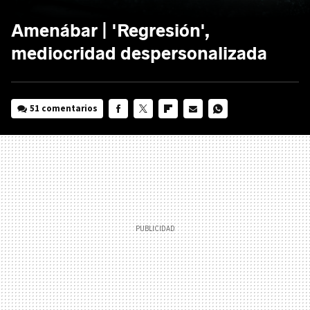
Amenábar | 'Regresión',
mediocridad despersonalizada
51 comentarios
FACEBOOK
TWITTER
FLIPBOARD
E-
WHATSAPP
MAIL