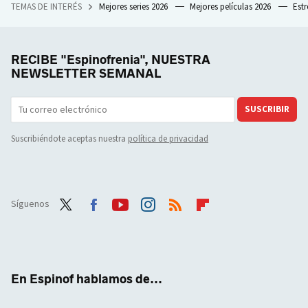
TEMAS DE INTERÉS
Mejores series 2026
Mejores películas 2026
Est
RECIBE "Espinofrenia", NUESTRA
NEWSLETTER SEMANAL
SUSCRIBIR
Suscribiéndote aceptas nuestra
política de privacidad
Síguenos
Twit
Face
Yout
Inst
RSS
Flip
ter
boo
ube
agra
boar
k
m
d
En Espinof hablamos de...