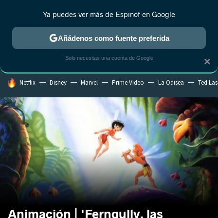
Ya puedes ver más de Espinof en Google
MENÚ
NUEVO
Añádenos como fuente preferida
CRÍTICA
ESTRENOS
REALITY
ANIME
RANKINGS CINE
RA
Solo necesitas una cuenta de Google
×
HOY SE HABLA DE
Netflix
Disney
Marvel
Prime Video
La Odisea
Ted La
Animación | 'Ferngully, las