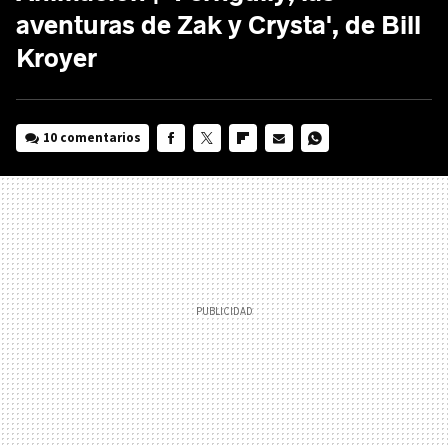
aventuras de Zak y Crysta', de Bill
Kroyer
10 comentarios
FACEBOOK
TWITTER
FLIPBOARD
E-
WHATSAPP
MAIL