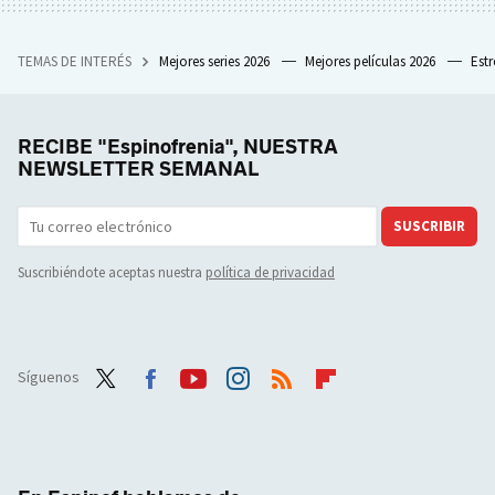
TEMAS DE INTERÉS
Mejores series 2026
Mejores películas 2026
Est
RECIBE "Espinofrenia", NUESTRA
NEWSLETTER SEMANAL
SUSCRIBIR
Suscribiéndote aceptas nuestra
política de privacidad
Síguenos
Twit
Face
Yout
Inst
RSS
Flip
ter
boo
ube
agra
boar
k
m
d