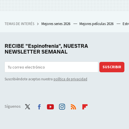
TEMAS DE INTERÉS
Mejores series 2026
Mejores películas 2026
Est
RECIBE "Espinofrenia", NUESTRA
NEWSLETTER SEMANAL
SUSCRIBIR
Suscribiéndote aceptas nuestra
política de privacidad
Síguenos
Twit
Face
Yout
Inst
RSS
Flip
ter
boo
ube
agra
boar