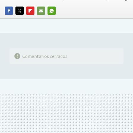
FACEBOOK
TWITTER
FLIPBOARD
E-
WHATSAPP
MAIL
Comentarios cerrados