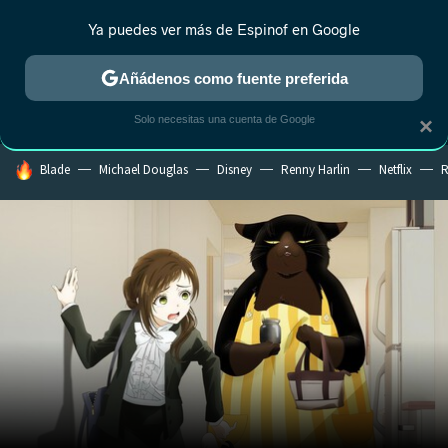
Ya puedes ver más de Espinof en Google
MENÚ
NUEVO
Añádenos como fuente preferida
CRÍTICA
ESTRENOS
REALITY
ANIME
RANKINGS CINE
RA
Solo necesitas una cuenta de Google
×
HOY SE HABLA DE
Blade
Michael Douglas
Disney
Renny Harlin
Netflix
R