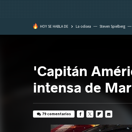
HOY SE HABLA DE
La odisea
Steven Spielberg
Star Wars
'Capitán Améric
intensa de Marv
79 comentarios
FACEBOOK
TWITTER
FLIPBOARD
E-
MAIL