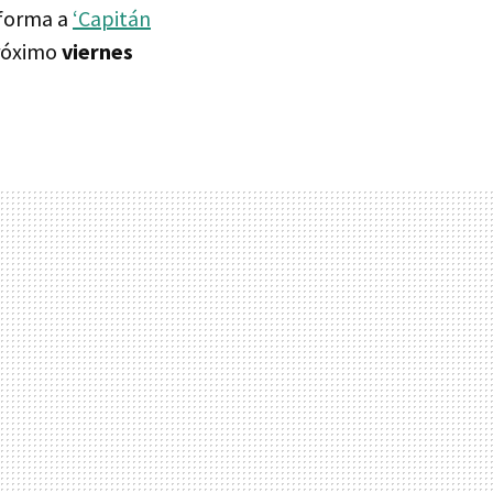
a forma a
‘Capitán
próximo
viernes