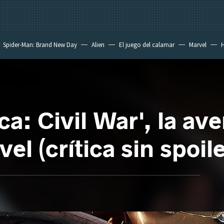
Spider-Man: Brand New Day
Alien
El juego del calamar
Marvel
H
a: Civil War', la av
el (crítica sin spoile