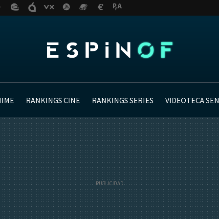
NIME
RANKINGS CINE
RANKINGS SERIES
VIDEOTECA SE