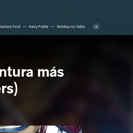
arrison Ford
Harry Potter
Kimetsu no Yaiba
entura más
rs)