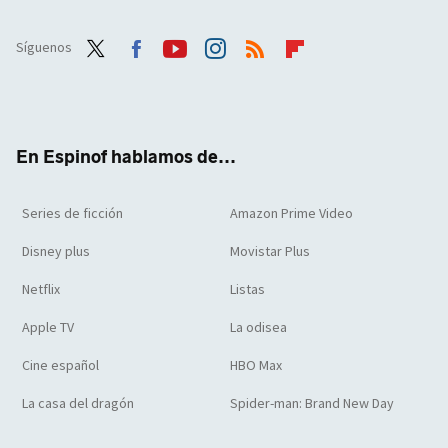
Síguenos
Twit
Face
Yout
Inst
RSS
Flip
ter
boo
ube
agra
boar
k
m
d
En Espinof hablamos de...
Series de ficción
Amazon Prime Video
Disney plus
Movistar Plus
Netflix
Listas
Apple TV
La odisea
Cine español
HBO Max
La casa del dragón
Spider-man: Brand New Day