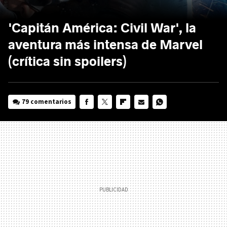
'Capitán América: Civil War', la
aventura más intensa de Marvel
(crítica sin spoilers)
79 comentarios
FACEBOOK
TWITTER
FLIPBOARD
E-
WHATSAPP
MAIL