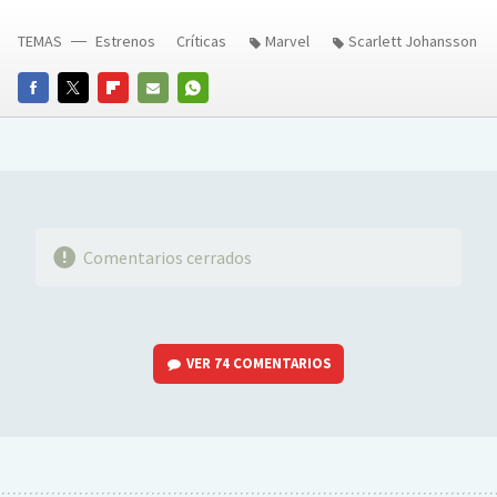
TEMAS
Estrenos
Críticas
Marvel
Scarlett Johansson
FACEBOOK
TWITTER
FLIPBOARD
E-
WHATSAPP
MAIL
Comentarios cerrados
VER
74 COMENTARIOS