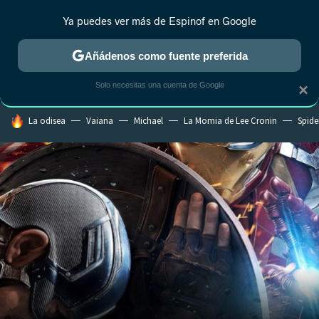
Ya puedes ver más de Espinof en Google
MENÚ
NUEVO
Añádenos como fuente preferida
CRÍTICA
ESTRENOS
REALITY
ANIME
RANKINGS CINE
RA
Solo necesitas una cuenta de Google
×
HOY SE HABLA DE
La odisea
Vaiana
Michael
La Momia de Lee Cronin
Spide