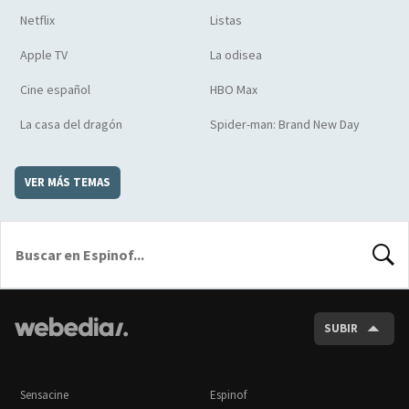
Netflix
Listas
Apple TV
La odisea
Cine español
HBO Max
La casa del dragón
Spider-man: Brand New Day
VER MÁS TEMAS
BUSCA
SUBIR
Sensacine
Espinof