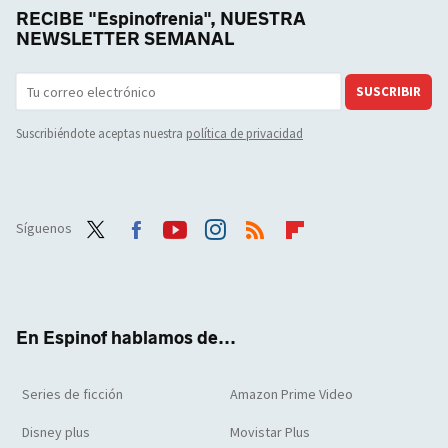
RECIBE "Espinofrenia", NUESTRA
NEWSLETTER SEMANAL
SUSCRIBIR
Suscribiéndote aceptas nuestra
política de privacidad
Síguenos
Twit
Face
Yout
Inst
RSS
Flip
ter
boo
ube
agra
boar
k
m
d
En Espinof hablamos de...
Series de ficción
Amazon Prime Video
Disney plus
Movistar Plus