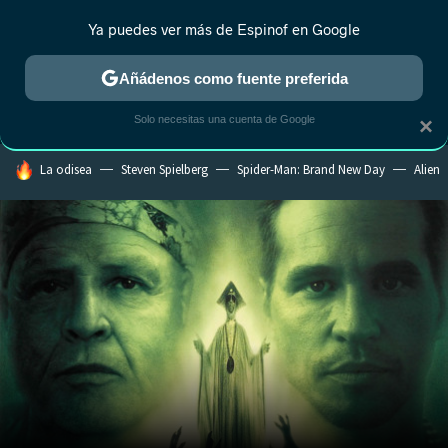
Ya puedes ver más de Espinof en Google
MENÚ
NUEVO
Añádenos como fuente preferida
CRÍTICA
ESTRENOS
REALITY
ANIME
RANKINGS CINE
RA
Solo necesitas una cuenta de Google
×
HOY SE HABLA DE
La odisea
Steven Spielberg
Spider-Man: Brand New Day
Alien