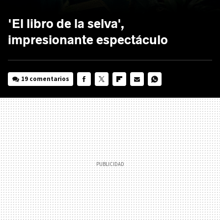
'El libro de la selva',
impresionante espectáculo
19 comentarios
FACEBOOK
TWITTER
FLIPBOARD
E-
WHATSAPP
MAIL