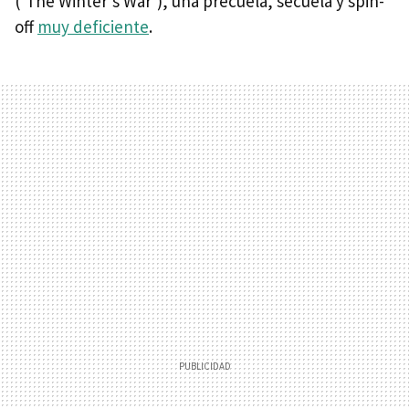
(‘The Winter’s War’), una precuela, secuela y spin-
off
muy deficiente
.