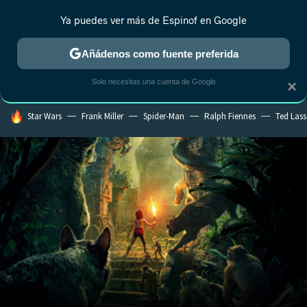
Ya puedes ver más de Espinof en Google
MENÚ
NUEVO
Añádenos como fuente preferida
CRÍTICA
ESTRENOS
REALITY
ANIME
RANKINGS CINE
RA
Solo necesitas una cuenta de Google
×
HOY SE HABLA DE
Star Wars
Frank Miller
Spider-Man
Ralph Fiennes
Ted Las