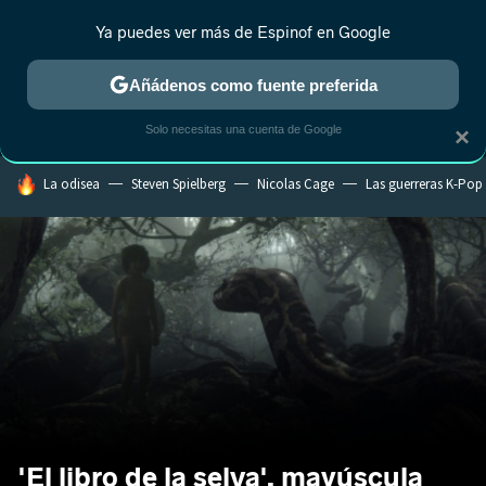
Ya puedes ver más de Espinof en Google
MENÚ
NUEVO
Añádenos como fuente preferida
CRÍTICA
ESTRENOS
REALITY
ANIME
RANKINGS CINE
RA
Solo necesitas una cuenta de Google
×
HOY SE HABLA DE
La odisea
Steven Spielberg
Nicolas Cage
Las guerreras K-Pop
'El libro de la selva', mayúscula