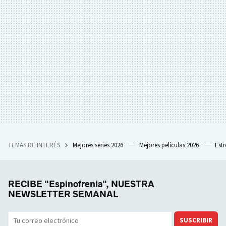
TEMAS DE INTERÉS
Mejores series 2026
Mejores películas 2026
Est
RECIBE "Espinofrenia", NUESTRA
NEWSLETTER SEMANAL
SUSCRIBIR