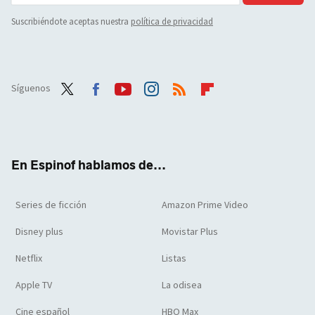
Suscribiéndote aceptas nuestra
política de privacidad
Síguenos
Twit
Face
Yout
Inst
RSS
Flip
ter
boo
ube
agra
boar
k
m
d
En Espinof hablamos de...
Series de ficción
Amazon Prime Video
Disney plus
Movistar Plus
Netflix
Listas
Apple TV
La odisea
Cine español
HBO Max