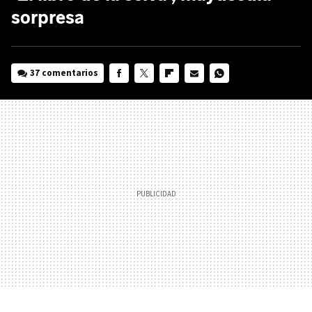
sorpresa
37 comentarios
FACEBOOK
TWITTER
FLIPBOARD
E-
WHATSAPP
MAIL