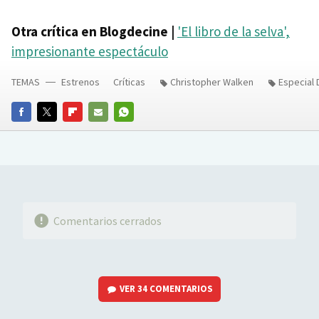
Otra crítica en Blogdecine |
'El libro de la selva',
impresionante espectáculo
TEMAS
Estrenos
Críticas
Christopher Walken
Especial 
FACEBOOK
TWITTER
FLIPBOARD
E-
WHATSAPP
MAIL
Comentarios cerrados
VER
34 COMENTARIOS