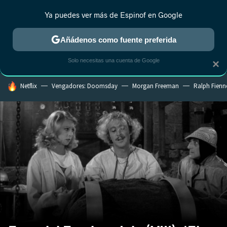
Ya puedes ver más de Espinof en Google
CRÍTICA
ESTRENOS
REALITY
ANIME
RANKINGS CINE
RA
Añádenos como fuente preferida
Solo necesitas una cuenta de Google
×
HOY SE HABLA DE
Netflix
Vengadores: Doomsday
Morgan Freeman
Ralph Fienn