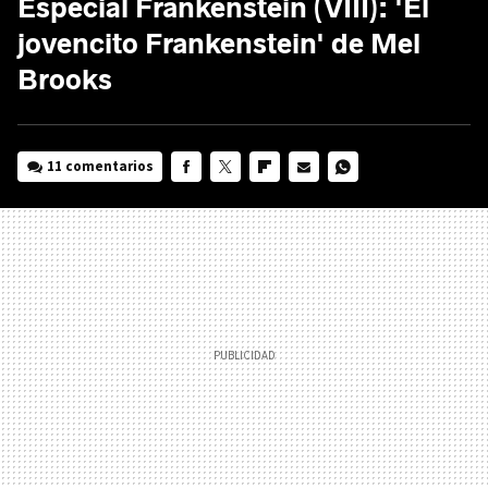
Especial Frankenstein (VIII): 'El
jovencito Frankenstein' de Mel
Brooks
11 comentarios
FACEBOOK
TWITTER
FLIPBOARD
E-
WHATSAPP
MAIL