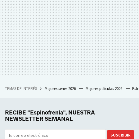
TEMAS DE INTERÉS
Mejores series 2026
Mejores películas 2026
Est
RECIBE "Espinofrenia", NUESTRA
NEWSLETTER SEMANAL
SUSCRIBIR