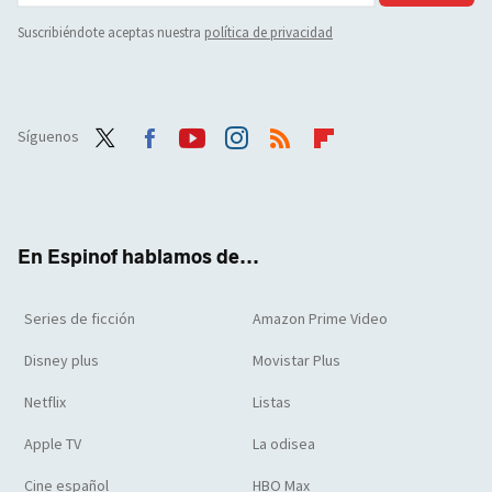
Suscribiéndote aceptas nuestra
política de privacidad
Síguenos
Twit
Face
Yout
Inst
RSS
Flip
ter
boo
ube
agra
boar
k
m
d
En Espinof hablamos de...
Series de ficción
Amazon Prime Video
Disney plus
Movistar Plus
Netflix
Listas
Apple TV
La odisea
Cine español
HBO Max