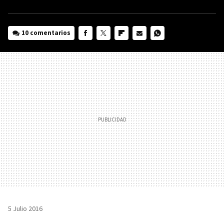
10 comentarios
FACEBOOK
TWITTER
FLIPBOARD
E-
WHATSAPP
MAIL
5 Julio 2016