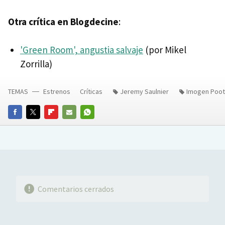
Otra crítica en Blogdecine
:
'Green Room', angustia salvaje
(por Mikel
Zorrilla)
TEMAS
Estrenos
Críticas
Jeremy Saulnier
Imogen Poot
FACEBOOK
TWITTER
FLIPBOARD
E-
WHATSAPP
MAIL
Comentarios cerrados