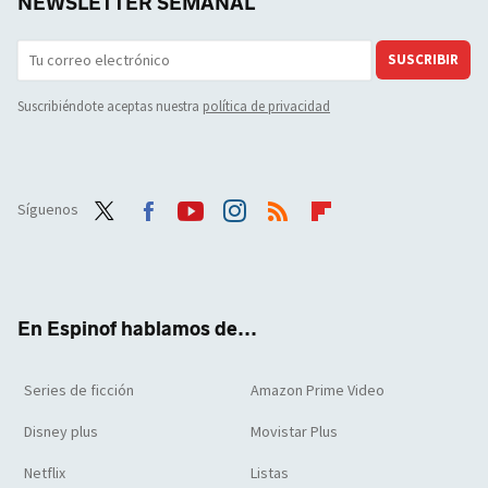
NEWSLETTER SEMANAL
SUSCRIBIR
Suscribiéndote aceptas nuestra
política de privacidad
Síguenos
Twit
Face
Yout
Inst
RSS
Flip
ter
boo
ube
agra
boar
k
m
d
En Espinof hablamos de...
Series de ficción
Amazon Prime Video
Disney plus
Movistar Plus
Netflix
Listas