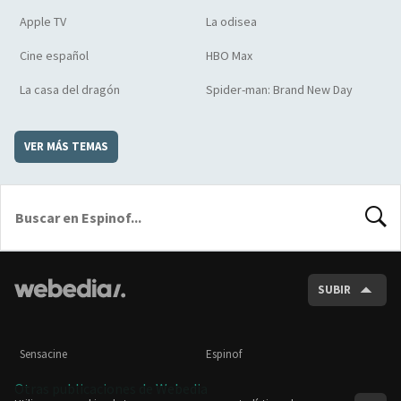
Apple TV
La odisea
Cine español
HBO Max
La casa del dragón
Spider-man: Brand New Day
VER MÁS TEMAS
BUSCA
SUBIR
Sensacine
Espinof
Otras publicaciones de Webedia