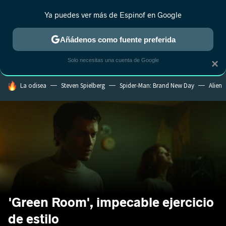
Ya puedes ver más de Espinof en Google
CRÍTICA
ESTRENOS
REALITY
ANIME
RANKINGS CINE
RA
Añádenos como fuente preferida
Solo necesitas una cuenta de Google
×
HOY SE HABLA DE
La odisea
Steven Spielberg
Spider-Man: Brand New Day
Alien
'Green Room', impecable ejercicio
de estilo