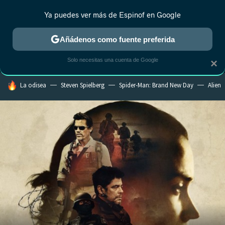
Ya puedes ver más de Espinof en Google
MENÚ
NUEVO
Añádenos como fuente preferida
CRÍTICA
ESTRENOS
REALITY
ANIME
RANKINGS CINE
RA
Solo necesitas una cuenta de Google
×
HOY SE HABLA DE
La odisea
Steven Spielberg
Spider-Man: Brand New Day
Alien