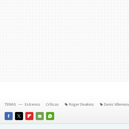
TEMAS
Estrenos
Críticas
Roger Deakins
Denis Villeneu
FACEBOOK
TWITTER
FLIPBOARD
E-
WHATSAPP