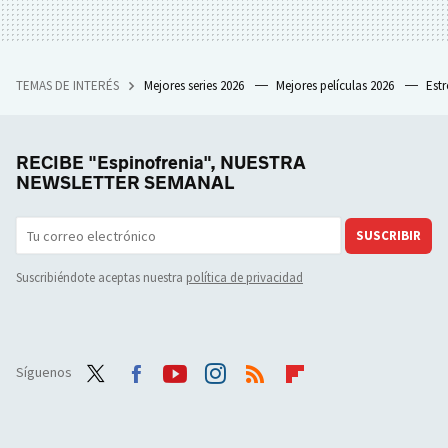
TEMAS DE INTERÉS
Mejores series 2026
Mejores películas 2026
Est
RECIBE "Espinofrenia", NUESTRA
NEWSLETTER SEMANAL
SUSCRIBIR
Suscribiéndote aceptas nuestra
política de privacidad
Síguenos
Twit
Face
Yout
Inst
RSS
Flip
ter
boo
ube
agra
boar