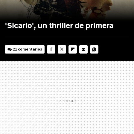
'Sicario', un thriller de primera
21 comentarios
FACEBOOK
TWITTER
FLIPBOARD
E-
WHATSAPP
MAIL