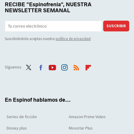
RECIBE "Espinofrenia", NUESTRA
NEWSLETTER SEMANAL
SUSCRIBIR
Suscribiéndote aceptas nuestra
política de privacidad
Síguenos
Twit
Face
Yout
Inst
RSS
Flip
ter
boo
ube
agra
boar
k
m
d
En Espinof hablamos de...
Series de ficción
Amazon Prime Video
Disney plus
Movistar Plus