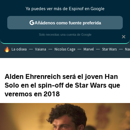
Ya puedes ver más de Espinof en Google
MENÚ
NUEVO
Añádenos como fuente preferida
CRÍTICA
ESTRENOS
REALITY
ANIME
RANKINGS CINE
RA
Solo necesitas una cuenta de Google
×
HOY SE HABLA DE
La odisea
Vaiana
Nicolas Cage
Marvel
Star Wars
Na
Alden Ehrenreich será el joven Han
Solo en el spin-off de Star Wars que
veremos en 2018