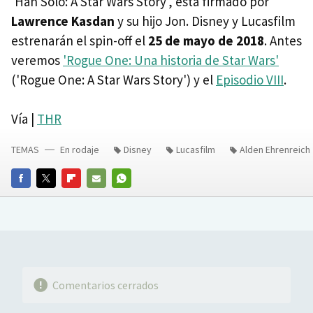
'Han Solo: A Star Wars Story', está firmado por
Lawrence Kasdan
y su hijo Jon. Disney y Lucasfilm
estrenarán el spin-off el
25 de mayo de 2018
. Antes
veremos
'Rogue One: Una historia de Star Wars'
('Rogue One: A Star Wars Story') y el
Episodio VIII
.
Vía |
THR
TEMAS
En rodaje
Disney
Lucasfilm
Alden Ehrenreich
FACEBOOK
TWITTER
FLIPBOARD
E-
WHATSAPP
MAIL
Comentarios cerrados