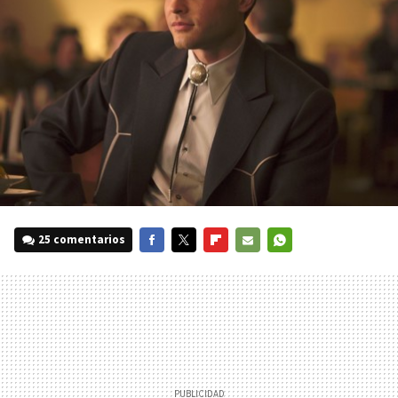
25 comentarios
FACEBOOK
TWITTER
FLIPBOARD
E-
WHATSAPP
MAIL