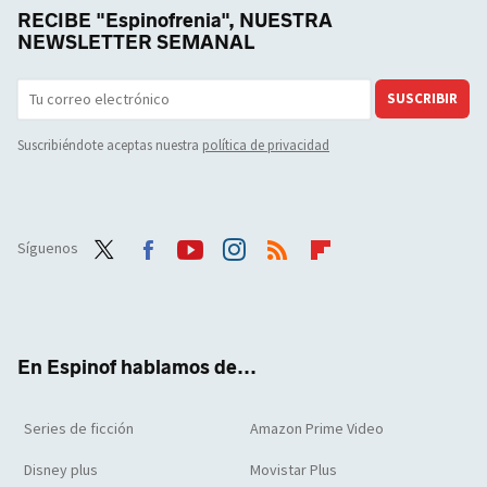
RECIBE "Espinofrenia", NUESTRA
NEWSLETTER SEMANAL
SUSCRIBIR
Suscribiéndote aceptas nuestra
política de privacidad
Síguenos
Twit
Face
Yout
Inst
RSS
Flip
ter
boo
ube
agra
boar
k
m
d
En Espinof hablamos de...
Series de ficción
Amazon Prime Video
Disney plus
Movistar Plus