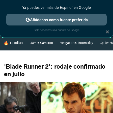
Ya puedes ver más de Espinof en Google
MENÚ
NUEVO
Añádenos como fuente preferida
CRÍTICA
ESTRENOS
REALITY
ANIME
RANKINGS CINE
RA
Solo necesitas una cuenta de Google
×
HOY SE HABLA DE
La odisea
James Cameron
Vengadores: Doomsday
Spider-M
'Blade Runner 2': rodaje confirmado
en julio