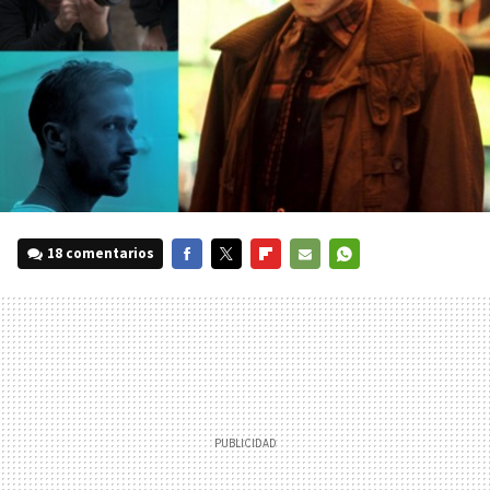
18 comentarios
FACEBOOK
TWITTER
FLIPBOARD
E-
WHATSAPP
MAIL