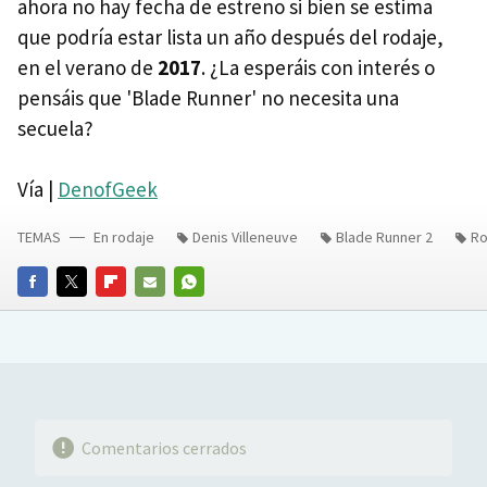
ahora no hay fecha de estreno si bien se estima
que podría estar lista un año después del rodaje,
en el verano de
2017
. ¿La esperáis con interés o
pensáis que 'Blade Runner' no necesita una
secuela?
Vía |
DenofGeek
TEMAS
En rodaje
Denis Villeneuve
Blade Runner 2
Ro
FACEBOOK
TWITTER
FLIPBOARD
E-
WHATSAPP
MAIL
Comentarios cerrados