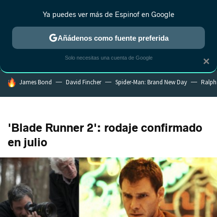
Ya puedes ver más de Espinof en Google
MENÚ
NUEVO
Añádenos como fuente preferida
CRÍTICA
ESTRENOS
REALITY
ANIME
RANKINGS CINE
RA
Solo necesitas una cuenta de Google
×
HOY SE HABLA DE
James Bond
David Fincher
Spider-Man: Brand New Day
Ralph
'Blade Runner 2': rodaje confirmado
en julio