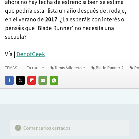
ahora no hay fecha de estreno si bien se estima
que podría estar lista un año después del rodaje,
en el verano de
2017
. ¿La esperáis con interés o
pensáis que 'Blade Runner' no necesita una
secuela?
Vía |
DenofGeek
TEMAS
En rodaje
Denis Villeneuve
Blade Runner 2
Ro
FACEBOOK
TWITTER
FLIPBOARD
E-
WHATSAPP
MAIL
Comentarios cerrados