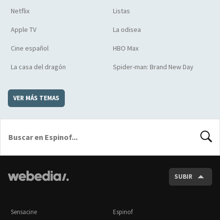
Netflix
Listas
Apple TV
La odisea
Cine español
HBO Max
La casa del dragón
Spider-man: Brand New Day
VER MÁS TEMAS
BUSCA
SUBIR
Sensacine
Espinof