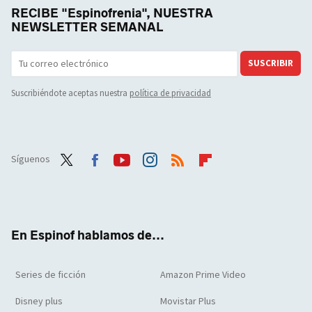
RECIBE "Espinofrenia", NUESTRA
NEWSLETTER SEMANAL
SUSCRIBIR
Suscribiéndote aceptas nuestra
política de privacidad
Síguenos
Twit
Face
Yout
Inst
RSS
Flip
ter
boo
ube
agra
boar
k
m
d
En Espinof hablamos de...
Series de ficción
Amazon Prime Video
Disney plus
Movistar Plus