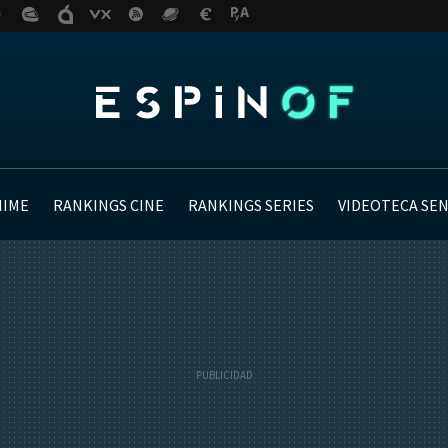
NIME
RANKINGS CINE
RANKINGS SERIES
VIDEOTECA SE