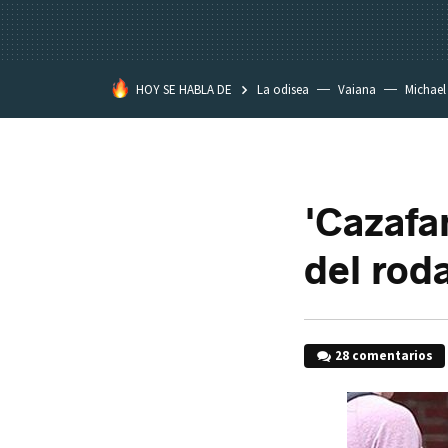
HOY SE HABLA DE
La odisea
Vaiana
Michael
Eastwood
'Cazafa
del rod
28 comentarios