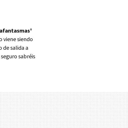
zafantasmas'
o viene siendo
o de salida a
e seguro sabréis