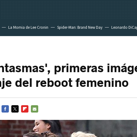
La Momia de Lee Cronin
Spider-Man: Brand New Day
Leonardo DiCa
ntasmas', primeras imá
aje del reboot femenino
FACEBOOK
TWITTER
FLIPBOARD
E-
MAIL