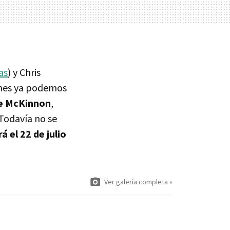
as
) y Chris
enes ya podemos
te McKinnon
,
Todavía no se
á el 22 de julio
Ver galería completa »