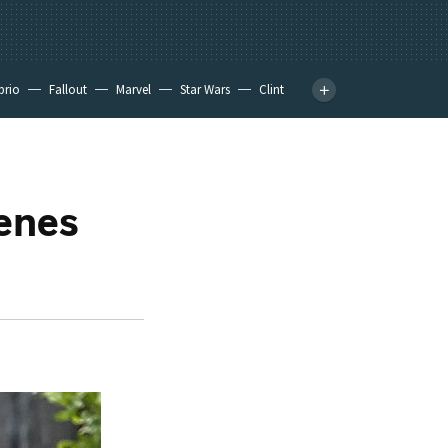
prio
Fallout
Marvel
Star Wars
Clint
genes