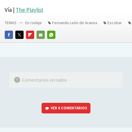
Vía |
The Playlist
TEMAS
En rodaje
Fernando León de Aranoa
Escobar
FACEBOOK
TWITTER
FLIPBOARD
E-
WHATSAPP
MAIL
Comentarios cerrados
VER
6 COMENTARIOS