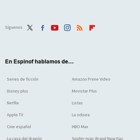
Síguenos
Twit
Face
Yout
Inst
RSS
Flip
ter
boo
ube
agra
boar
k
m
d
En Espinof hablamos de...
Series de ficción
Amazon Prime Video
Disney plus
Movistar Plus
Netflix
Listas
Apple TV
La odisea
Cine español
HBO Max
La casa del dragón
Spider-man: Brand New Day