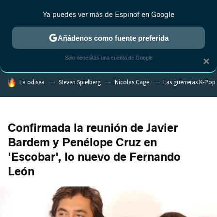
Ya puedes ver más de Espinof en Google
MENÚ
NUEVO
Añádenos como fuente preferida
CRÍTICA
ESTRENOS
REALITY
ANIME
RANKINGS CINE
RA
Solo necesitas una cuenta de Google
×
HOY SE HABLA DE
La odisea
Steven Spielberg
Nicolas Cage
Las guerreras K-Pop
Confirmada la reunión de Javier
Bardem y Penélope Cruz en
'Escobar', lo nuevo de Fernando
León