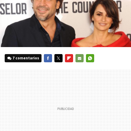
7 comentarios
FACEBOOK
TWITTER
FLIPBOARD
E-
WHATSAPP
MAIL