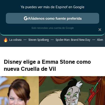
Ya puedes ver más de Espinof en Google
MENÚ
NUEVO
Añádenos como fuente preferida
CRÍTICA
ESTRENOS
REALITY
ANIME
RANKINGS CINE
RA
Solo necesitas una cuenta de Google
×
HOY SE HABLA DE
La odisea
Steven Spielberg
Spider-Man: Brand New Day
Alien
Disney elige a Emma Stone como
nueva Cruella de Vil