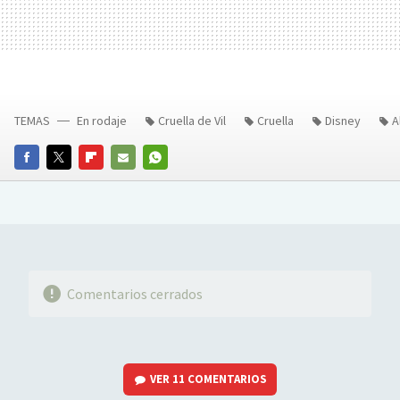
TEMAS
En rodaje
Cruella de Vil
Cruella
Disney
A
FACEBOOK
TWITTER
FLIPBOARD
E-
WHATSAPP
MAIL
Comentarios cerrados
VER
11 COMENTARIOS