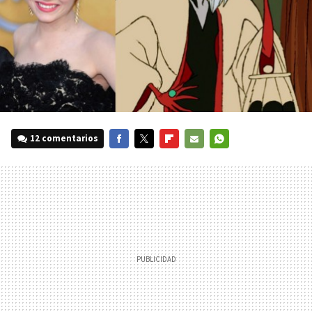
12 comentarios
FACEBOOK
TWITTER
FLIPBOARD
E-
WHATSAPP
MAIL