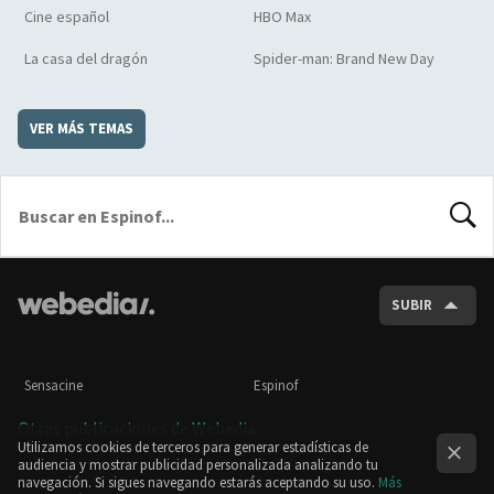
Cine español
HBO Max
La casa del dragón
Spider-man: Brand New Day
VER MÁS TEMAS
BUSCA
SUBIR
Sensacine
Espinof
Otras publicaciones de Webedia
Utilizamos cookies de terceros para generar estadísticas de
audiencia y mostrar publicidad personalizada analizando tu
navegación. Si sigues navegando estarás aceptando su uso.
Más