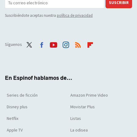
SUSCRIBIR
Suscribiéndote aceptas nuestra
política de privacidad
Síguenos
Twit
Face
Yout
Inst
RSS
Flip
ter
boo
ube
agra
boar
k
m
d
En Espinof hablamos de...
Series de ficción
Amazon Prime Video
Disney plus
Movistar Plus
Netflix
Listas
Apple TV
La odisea