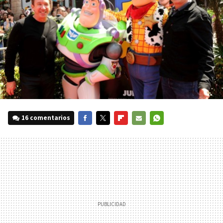
16 comentarios
FACEBOOK
TWITTER
FLIPBOARD
E-
WHATSAPP
MAIL