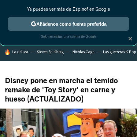
Ya puedes ver más de Espinof en Google
CRÍTICA
ESTRENOS
REALITY
ANIME
RANKINGS CINE
RA
Añádenos como fuente preferida
Solo necesitas una cuenta de Google
×
HOY SE HABLA DE
La odisea
Steven Spielberg
Nicolas Cage
Las guerreras K-Pop
Disney pone en marcha el temido
remake de 'Toy Story' en carne y
hueso (ACTUALIZADO)