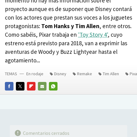
momento no hay más información sobre el
proyecto aunque es de suponer que Disney contará
con los actores que prestan sus voces a los juguetes
protagonistas:
Tom Hanks y Tim Allen
, entre otros.
Como sabéis, Pixar trabaja en
'Toy Story 4'
, cuyo
estreno está previsto para 2018, van a exprimir las
aventuras de Woody y Buzz Lightyear hasta el
agotamiento...
TEMAS
En rodaje
Disney
Remake
Tim Allen
Pixa
FACEBOOK
TWITTER
FLIPBOARD
E-
WHATSAPP
MAIL
Comentarios cerrados