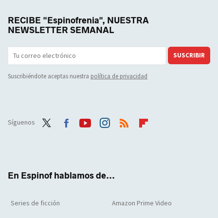
RECIBE "Espinofrenia", NUESTRA
NEWSLETTER SEMANAL
SUSCRIBIR
Suscribiéndote aceptas nuestra
política de privacidad
Síguenos
Twit
Face
Yout
Inst
RSS
Flip
ter
boo
ube
agra
boar
k
m
d
En Espinof hablamos de...
Series de ficción
Amazon Prime Video