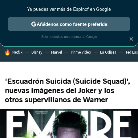
Ya puedes ver más de Espinof en Google
MENÚ
NUEVO
Añádenos como fuente preferida
CRÍTICA
ESTRENOS
REALITY
ANIME
RANKINGS CINE
RA
Solo necesitas una cuenta de Google
×
HOY SE HABLA DE
Netflix
Disney
Marvel
Prime Video
La Odisea
Ted La
'Escuadrón Suicida (Suicide Squad)',
nuevas imágenes del Joker y los
otros supervillanos de Warner