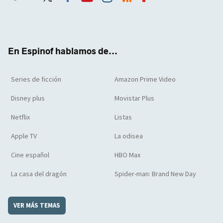
Twit
Face
Yout
Inst
RSS
Flip
ter
boo
ube
agra
boar
k
m
d
En Espinof hablamos de...
Series de ficción
Amazon Prime Video
Disney plus
Movistar Plus
Netflix
Listas
Apple TV
La odisea
Cine español
HBO Max
La casa del dragón
Spider-man: Brand New Day
VER MÁS TEMAS