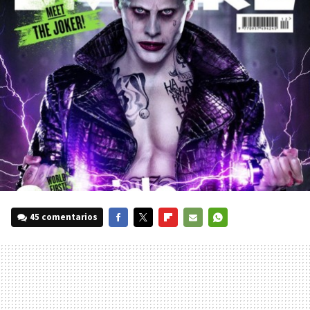
45 comentarios
FACEBOOK
TWITTER
FLIPBOARD
E-
WHATSAPP
MAIL