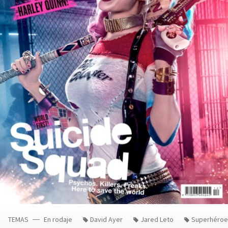
TEMAS
En rodaje
David Ayer
Jared Leto
Superhéroe