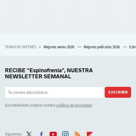
TEMAS DE INTERÉS
Mejores series 2026
Mejores películas 2026
Est
RECIBE "Espinofrenia", NUESTRA
NEWSLETTER SEMANAL
SUSCRIBIR
Suscribiéndote aceptas nuestra
política de privacidad
Síguenos