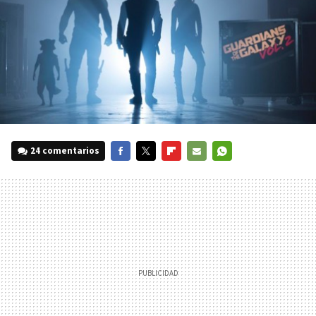
24 comentarios
FACEBOOK
TWITTER
FLIPBOARD
E-
WHATSAPP
MAIL