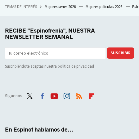
TEMAS DE INTERÉS
Mejores series 2026
Mejores películas 2026
Est
RECIBE "Espinofrenia", NUESTRA
NEWSLETTER SEMANAL
SUSCRIBIR
Suscribiéndote aceptas nuestra
política de privacidad
Síguenos
Twit
Face
Yout
Inst
RSS
Flip
ter
boo
ube
agra
boar
k
m
d
En Espinof hablamos de...