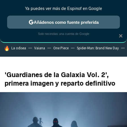
Ya puedes ver más de Espinof en Google
MENÚ
NUEVO
Añádenos como fuente preferida
CRÍTICA
ESTRENOS
REALITY
ANIME
RANKINGS CINE
RA
Solo necesitas una cuenta de Google
×
HOY SE HABLA DE
La odisea
Vaiana
One Piece
Spider-Man: Brand New Day
'Guardianes de la Galaxia Vol. 2',
primera imagen y reparto definitivo