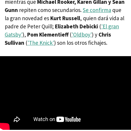
mientras que
Michael Rooker, Karen Gillan y Sean
Gunn
repiten como secundarios.
Se confirma
que
la gran novedad es
Kurt Russell
, quien dará vida al
padre de Peter Quill;
Elizabeth Debicki
(
'El gran
Gatsby'
),
Pom Klementieff
(
'Oldboy'
) y
Chris
Sullivan
(
'The Knick'
) son los otros fichajes.