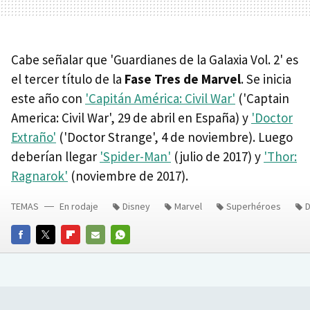
Cabe señalar que 'Guardianes de la Galaxia Vol. 2' es
el tercer título de la
Fase Tres de Marvel
. Se inicia
este año con
'Capitán América: Civil War'
('Captain
America: Civil War', 29 de abril en España) y
'Doctor
Extraño'
('Doctor Strange', 4 de noviembre). Luego
deberían llegar
'Spider-Man'
(julio de 2017) y
'Thor:
Ragnarok'
(noviembre de 2017).
TEMAS
En rodaje
Disney
Marvel
Superhéroes
D
FACEBOOK
TWITTER
FLIPBOARD
E-
WHATSAPP
MAIL