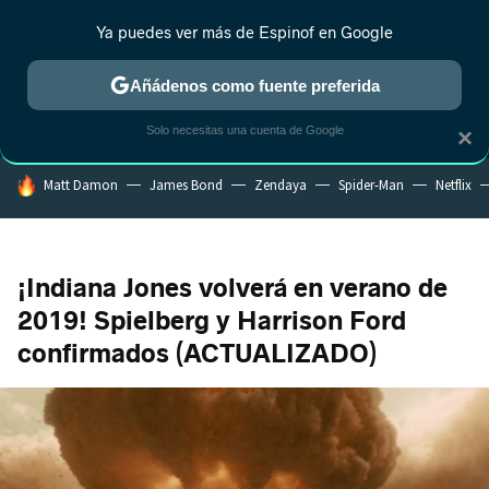
Ya puedes ver más de Espinof en Google
MENÚ
NUEVO
Añádenos como fuente preferida
CRÍTICA
ESTRENOS
REALITY
ANIME
RANKINGS CINE
RA
Solo necesitas una cuenta de Google
×
HOY SE HABLA DE
Matt Damon
James Bond
Zendaya
Spider-Man
Netflix
¡Indiana Jones volverá en verano de
2019! Spielberg y Harrison Ford
confirmados (ACTUALIZADO)