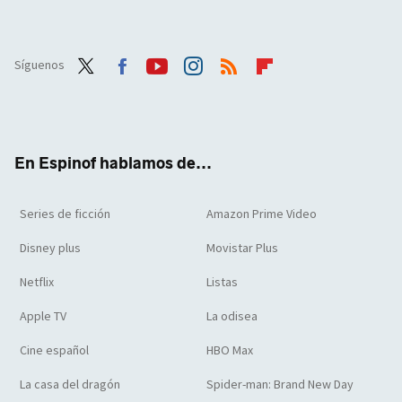
Síguenos
Twit
Face
Yout
Inst
RSS
Flip
ter
boo
ube
agra
boar
k
m
d
En Espinof hablamos de...
Series de ficción
Amazon Prime Video
Disney plus
Movistar Plus
Netflix
Listas
Apple TV
La odisea
Cine español
HBO Max
La casa del dragón
Spider-man: Brand New Day