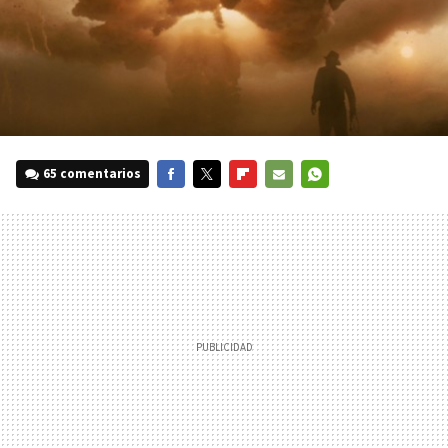
65 comentarios
FACEBOOK
TWITTER
FLIPBOARD
E-
WHATSAPP
MAIL