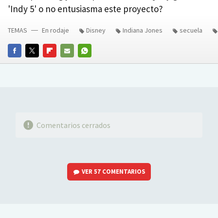
'Indy 5' o no entusiasma este proyecto?
TEMAS
En rodaje
Disney
Indiana Jones
secuela
FACEBOOK
TWITTER
FLIPBOARD
E-
WHATSAPP
MAIL
Comentarios cerrados
VER
57 COMENTARIOS