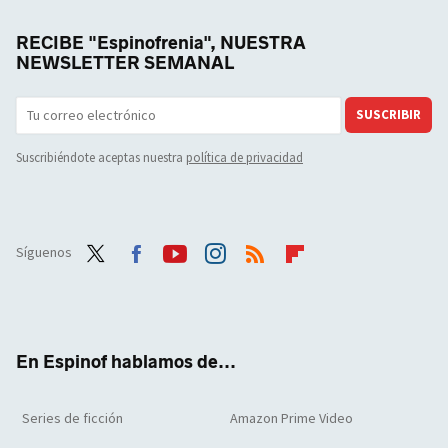
RECIBE "Espinofrenia", NUESTRA
NEWSLETTER SEMANAL
SUSCRIBIR
Suscribiéndote aceptas nuestra
política de privacidad
Síguenos
Twit
Face
Yout
Inst
RSS
Flip
ter
boo
ube
agra
boar
k
m
d
En Espinof hablamos de...
Series de ficción
Amazon Prime Video