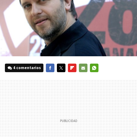
4 comentarios
FACEBOOK
TWITTER
FLIPBOARD
E-
WHATSAPP
MAIL