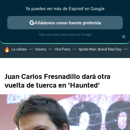
Ya puedes ver más de Espinof en Google
MENÚ
NUEVO
Añádenos como fuente preferida
CRÍTICA
ESTRENOS
REALITY
ANIME
RANKINGS CINE
RA
Solo necesitas una cuenta de Google
×
HOY SE HABLA DE
La odisea
Vaiana
One Piece
Spider-Man: Brand New Day
Juan Carlos Fresnadillo dará otra
vuelta de tuerca en 'Haunted'