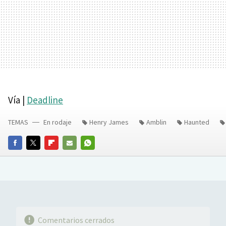
Vía |
Deadline
TEMAS
En rodaje
Henry James
Amblin
Haunted
FACEBOOK
TWITTER
FLIPBOARD
E-
WHATSAPP
MAIL
Comentarios cerrados