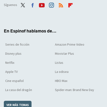
Síguenos
Twit
Face
Yout
Inst
RSS
Flip
ter
boo
ube
agra
boar
k
m
d
En Espinof hablamos de...
Series de ficción
Amazon Prime Video
Disney plus
Movistar Plus
Netflix
Listas
Apple TV
La odisea
Cine español
HBO Max
La casa del dragón
Spider-man: Brand New Day
VER MÁS TEMAS