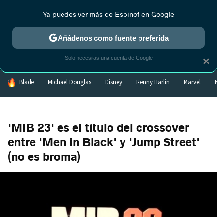
Ya puedes ver más de Espinof en Google
MENÚ
NUEVO
Añádenos como fuente preferida
CRÍTICA
ESTRENOS
REALITY
ANIME
RANKINGS CINE
RA
Solo necesitas una cuenta de Google
×
HOY SE HABLA DE
Blade
Michael Douglas
Disney
Renny Harlin
Marvel
N
'MIB 23' es el título del crossover
entre 'Men in Black' y 'Jump Street'
(no es broma)