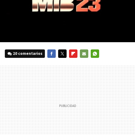
20 comentarios
FACEBOOK
TWITTER
FLIPBOARD
E-
WHATSAPP
MAIL