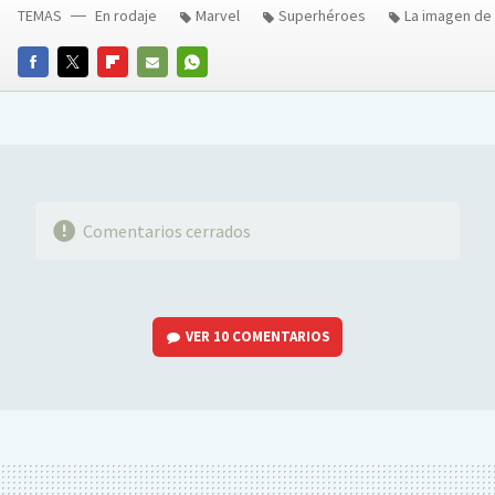
TEMAS
En rodaje
Marvel
Superhéroes
La imagen de
FACEBOOK
TWITTER
FLIPBOARD
E-
WHATSAPP
MAIL
Comentarios cerrados
VER
10 COMENTARIOS