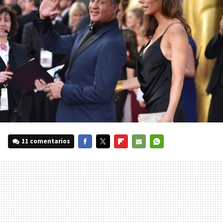
11 comentarios
FACEBOOK
TWITTER
FLIPBOARD
E-
WHATSAPP
MAIL