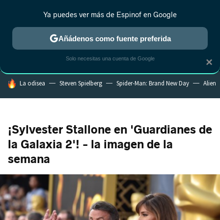
Ya puedes ver más de Espinof en Google
MENÚ
NUEVO
Añádenos como fuente preferida
CRÍTICA
ESTRENOS
REALITY
ANIME
RANKINGS CINE
RA
Solo necesitas una cuenta de Google
×
HOY SE HABLA DE
La odisea
Steven Spielberg
Spider-Man: Brand New Day
Alien
¡Sylvester Stallone en 'Guardianes de
la Galaxia 2'! - la imagen de la
semana