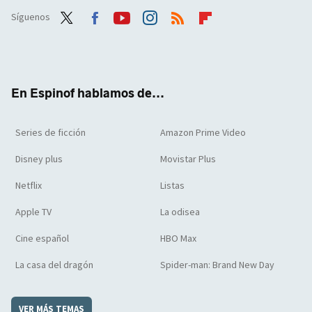
Síguenos
Twit
Face
Yout
Inst
RSS
Flip
ter
boo
ube
agra
boar
k
m
d
En Espinof hablamos de...
Series de ficción
Amazon Prime Video
Disney plus
Movistar Plus
Netflix
Listas
Apple TV
La odisea
Cine español
HBO Max
La casa del dragón
Spider-man: Brand New Day
VER MÁS TEMAS