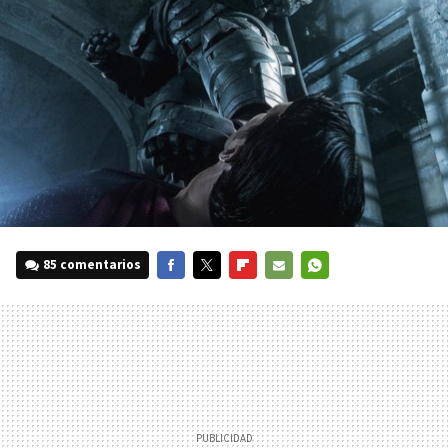
85 comentarios
FACEBOOK
TWITTER
FLIPBOARD
E-
WHATSAPP
MAIL