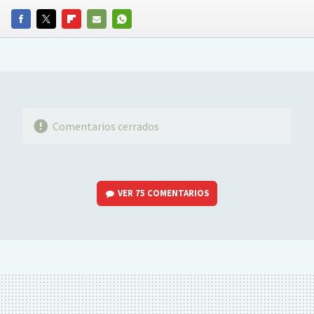
FACEBOOK
TWITTER
FLIPBOARD
E-
WHATSAPP
MAIL
Comentarios cerrados
VER
75 COMENTARIOS