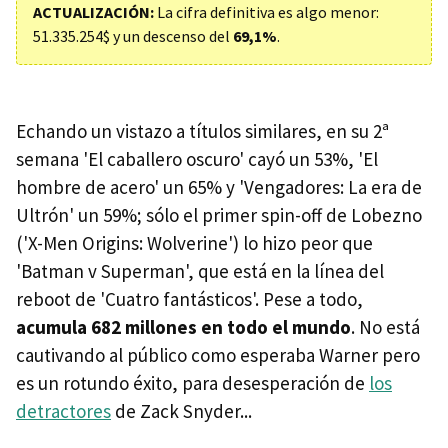
ACTUALIZACIÓN:
La cifra definitiva es algo menor:
51.335.254$ y un descenso del
69,1%
.
Echando un vistazo a títulos similares, en su 2ª
semana 'El caballero oscuro' cayó un 53%, 'El
hombre de acero' un 65% y 'Vengadores: La era de
Ultrón' un 59%; sólo el primer spin-off de Lobezno
('X-Men Origins: Wolverine') lo hizo peor que
'Batman v Superman', que está en la línea del
reboot de 'Cuatro fantásticos'. Pese a todo,
acumula 682 millones en todo el mundo
. No está
cautivando al público como esperaba Warner pero
es un rotundo éxito, para desesperación de
los
detractores
de Zack Snyder...