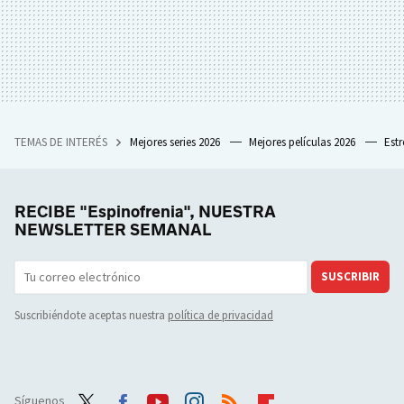
TEMAS DE INTERÉS
Mejores series 2026
Mejores películas 2026
Est
RECIBE "Espinofrenia", NUESTRA
NEWSLETTER SEMANAL
SUSCRIBIR
Suscribiéndote aceptas nuestra
política de privacidad
Síguenos