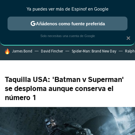
Ya puedes ver más de Espinof en Google
MENÚ
NUEVO
Añádenos como fuente preferida
CRÍTICA
ESTRENOS
REALITY
ANIME
RANKINGS CINE
RA
Solo necesitas una cuenta de Google
×
HOY SE HABLA DE
James Bond
David Fincher
Spider-Man: Brand New Day
Ralph
Taquilla USA: 'Batman v Superman'
se desploma aunque conserva el
número 1