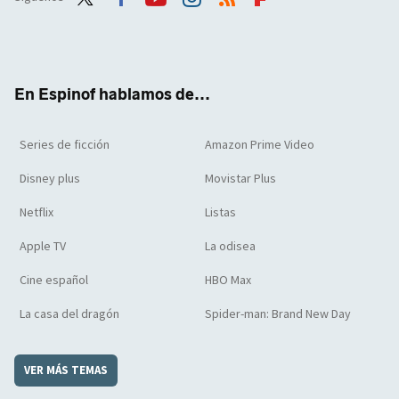
Twit
Face
Yout
Inst
RSS
Flip
ter
boo
ube
agra
boar
k
m
d
En Espinof hablamos de...
Series de ficción
Amazon Prime Video
Disney plus
Movistar Plus
Netflix
Listas
Apple TV
La odisea
Cine español
HBO Max
La casa del dragón
Spider-man: Brand New Day
VER MÁS TEMAS