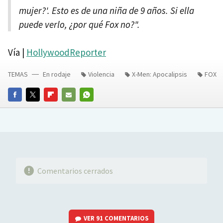
mujer?'. Esto es de una niña de 9 años. Si ella
puede verlo, ¿por qué Fox no?".
Vía |
HollywoodReporter
TEMAS
En rodaje
Violencia
X-Men: Apocalipsis
FOX
FACEBOOK
TWITTER
FLIPBOARD
E-
WHATSAPP
MAIL
Comentarios cerrados
VER
91 COMENTARIOS