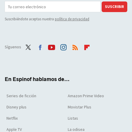
SUSCRIBIR
Suscribiéndote aceptas nuestra
política de privacidad
Síguenos
Twit
Face
Yout
Inst
RSS
Flip
ter
boo
ube
agra
boar
k
m
d
En Espinof hablamos de...
Series de ficción
Amazon Prime Video
Disney plus
Movistar Plus
Netflix
Listas
Apple TV
La odisea