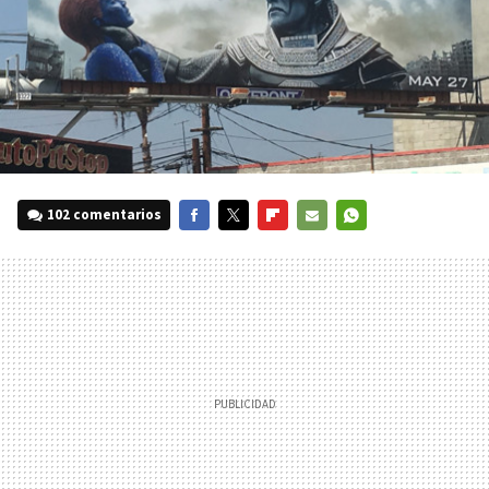
102 comentarios
FACEBOOK
TWITTER
FLIPBOARD
E-
WHATSAPP
MAIL