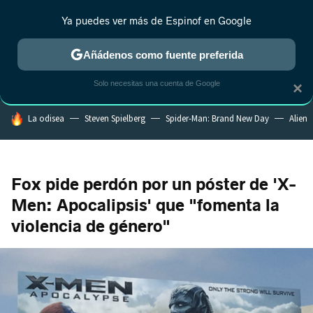
Ya puedes ver más de Espinof en Google
CRÍTICA
ESTRENOS
REALITY
ANIME
RANKINGS CINE
RA
Añádenos como fuente preferida
Solo necesitas una cuenta de Google
×
HOY SE HABLA DE
La odisea
Steven Spielberg
Spider-Man: Brand New Day
Alien
Fox pide perdón por un póster de 'X-
Men: Apocalipsis' que "fomenta la
violencia de género"