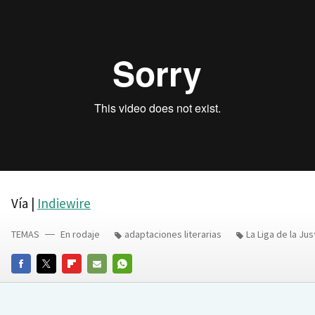
Vía |
Indiewire
TEMAS
En rodaje
adaptaciones literarias
La Liga de la Jus
FACEBOOK
TWITTER
FLIPBOARD
E-
WHATSAPP
MAIL