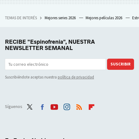
TEMAS DE INTERÉS
Mejores series 2026
Mejores películas 2026
Est
RECIBE "Espinofrenia", NUESTRA
NEWSLETTER SEMANAL
SUSCRIBIR
Suscribiéndote aceptas nuestra
política de privacidad
Síguenos
Twit
Face
Yout
Inst
RSS
Flip
ter
boo
ube
agra
boar
k
m
d