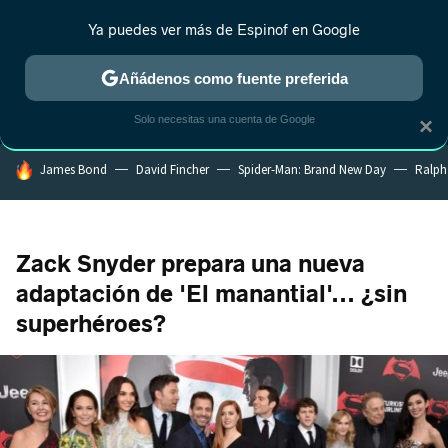
Ya puedes ver más de Espinof en Google
MENÚ
NUEVO
Añádenos como fuente preferida
CRÍTICA
ESTRENOS
REALITY
ANIME
RANKINGS CINE
RA
Solo necesitas una cuenta de Google
×
HOY SE HABLA DE
James Bond
David Fincher
Spider-Man: Brand New Day
Ralph
Zack Snyder prepara una nueva
adaptación de 'El manantial'... ¿sin
superhéroes?