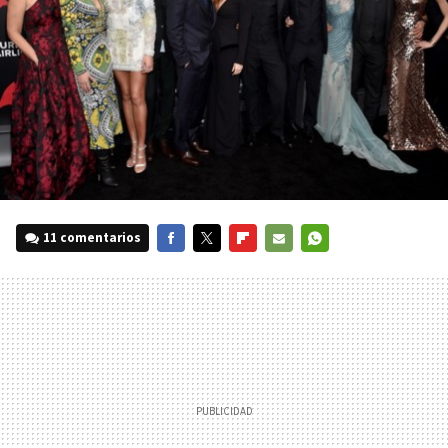
11 comentarios
FACEBOOK
TWITTER
FLIPBOARD
E-
WHATSAPP
MAIL