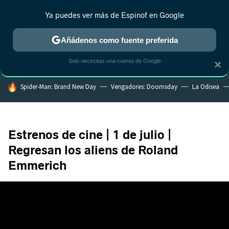
Ya puedes ver más de Espinof en Google
MENÚ
NUEVO
Añádenos como fuente preferida
CRÍTICA
ESTRENOS
REALITY
ANIME
RANKINGS CINE
RA
Solo necesitas una cuenta de Google
×
HOY SE HABLA DE
Spider-Man: Brand New Day
Vengadores: Doomsday
La Odisea
Estrenos de cine | 1 de julio |
Regresan los aliens de Roland
Emmerich