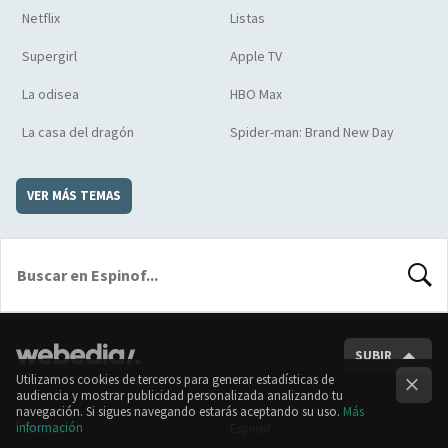
Netflix
Listas
Supergirl
Apple TV
La odisea
HBO Max
La casa del dragón
Spider-man: Brand New Day
VER MÁS TEMAS
BUSCA
SUBIR
Utilizamos cookies de terceros para generar estadísticas de
audiencia y mostrar publicidad personalizada analizando tu
navegación. Si sigues navegando estarás aceptando su uso.
Más
información
Sensacine
Espinof