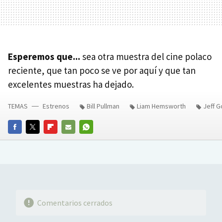
Esperemos que...
sea otra muestra del cine polaco
reciente, que tan poco se ve por aquí y que tan
excelentes muestras ha dejado.
TEMAS
Estrenos
Bill Pullman
Liam Hemsworth
Jeff 
FACEBOOK
TWITTER
FLIPBOARD
E-
WHATSAPP
MAIL
Comentarios cerrados