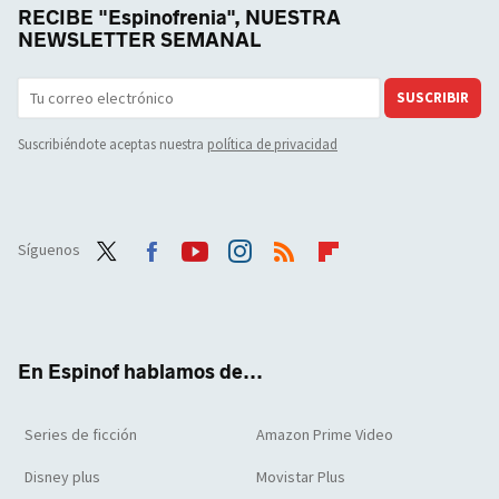
RECIBE "Espinofrenia", NUESTRA
NEWSLETTER SEMANAL
SUSCRIBIR
Suscribiéndote aceptas nuestra
política de privacidad
Síguenos
Twit
Face
Yout
Inst
RSS
Flip
ter
boo
ube
agra
boar
k
m
d
En Espinof hablamos de...
Series de ficción
Amazon Prime Video
Disney plus
Movistar Plus