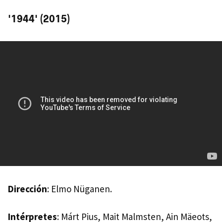
'1944' (2015)
Dirección
: Elmo Nüganen.
Intérpretes
: Márt Pius, Mait Malmsten, Ain Mäeots,