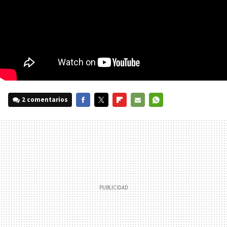
2 comentarios
FACEBOOK
TWITTER
FLIPBOARD
E-
WHATSAPP
MAIL