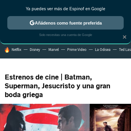
Ya puedes ver más de Espinof en Google
CRÍTICA
ESTRENOS
REALITY
ANIME
RANKINGS CINE
RA
Añádenos como fuente preferida
Solo necesitas una cuenta de Google
×
HOY SE HABLA DE
Netflix
Disney
Marvel
Prime Video
La Odisea
Ted La
Estrenos de cine | Batman,
Superman, Jesucristo y una gran
boda griega