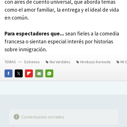
con aires de cuento universal, que aborda temas
como el amor familiar, la entrega y el ideal de vida
en común.
Para espectadores que...
sean fieles a la comedia
francesa o sientan especial interés por historias
sobre inmigración.
TEMAS
Estrenos
Nia Vardalos
Hirokazu Koreeda
Mi 
FACEBOOK
TWITTER
FLIPBOARD
E-
WHATSAPP
MAIL
Comentarios cerrados