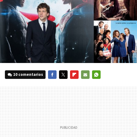
10 comentarios
FACEBOOK
TWITTER
FLIPBOARD
E-
WHATSAPP
MAIL