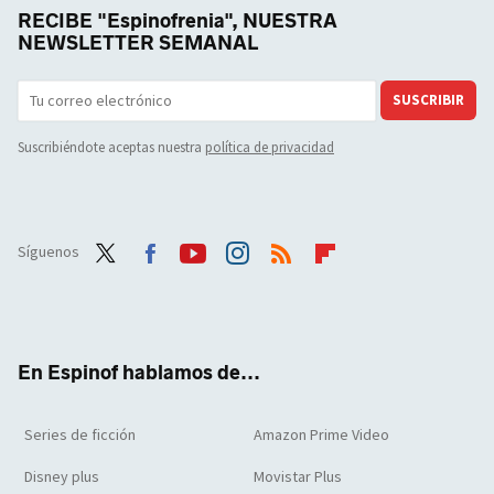
RECIBE "Espinofrenia", NUESTRA
NEWSLETTER SEMANAL
SUSCRIBIR
Suscribiéndote aceptas nuestra
política de privacidad
Síguenos
Twit
Face
Yout
Inst
RSS
Flip
ter
boo
ube
agra
boar
k
m
d
En Espinof hablamos de...
Series de ficción
Amazon Prime Video
Disney plus
Movistar Plus