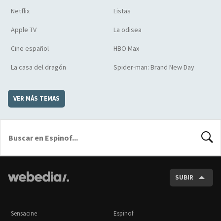
Netflix
Listas
Apple TV
La odisea
Cine español
HBO Max
La casa del dragón
Spider-man: Brand New Day
VER MÁS TEMAS
BUSCA
SUBIR
Sensacine
Espinof